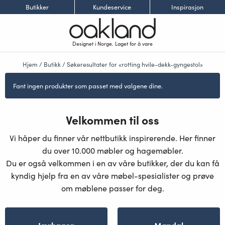
Butikker
Kundeservice
Inspirasjon
Designet i Norge. Laget for å vare
Hjem
/
Butikk
/ Søkeresultater for «rotting hvile-dekk-gyngestol»
Fant ingen produkter som passet med valgene dine.
Velkommen til oss
Vi håper du finner vår nettbutikk inspirerende. Her finner
du over 10.000 møbler og hagemøbler.
Du er også velkommen i en av våre butikker, der du kan få
kyndig hjelp fra en av våre møbel-spesialister og prøve
om møblene passer for deg.
Jærhagen
Mandal