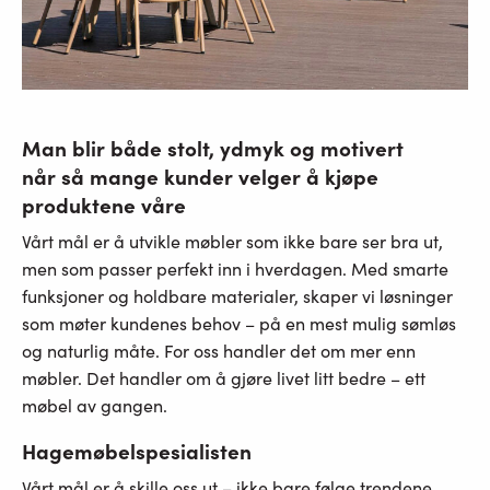
Man blir både stolt, ydmyk og motivert
når så mange kunder velger å kjøpe
produktene våre
Vårt mål er å utvikle møbler som ikke bare ser bra ut,
men som passer perfekt inn i hverdagen. Med smarte
funksjoner og holdbare materialer, skaper vi løsninger
som møter kundenes behov – på en mest mulig sømløs
og naturlig måte. For oss handler det om mer enn
møbler. Det handler om å gjøre livet litt bedre – ett
møbel av gangen.
Hagemøbelspesialisten
Vårt mål er å skille oss ut – ikke bare følge trendene,