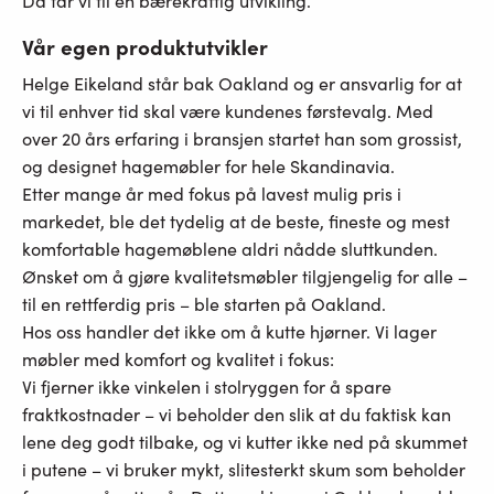
Da får vi til en bærekraftig utvikling.
Vår egen produktutvikler
Helge Eikeland står bak Oakland og er ansvarlig for at
vi til enhver tid skal være kundenes førstevalg. Med
over 20 års erfaring i bransjen startet han som grossist,
og designet hagemøbler for hele Skandinavia.
Etter mange år med fokus på lavest mulig pris i
markedet, ble det tydelig at de beste, fineste og mest
komfortable hagemøblene aldri nådde sluttkunden.
Ønsket om å gjøre kvalitetsmøbler tilgjengelig for alle –
til en rettferdig pris – ble starten på Oakland.
Hos oss handler det ikke om å kutte hjørner. Vi lager
møbler med komfort og kvalitet i fokus:
Vi fjerner ikke vinkelen i stolryggen for å spare
fraktkostnader – vi beholder den slik at du faktisk kan
lene deg godt tilbake, og vi kutter ikke ned på skummet
i putene – vi bruker mykt, slitesterkt skum som beholder