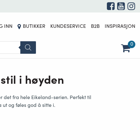
G INN
BUTIKKER
KUNDESERVICE
B2B
INSPIRASJON
0
stil i høyden
r det fra hele Eikeland-serien. Perfekt til
a ut og
føles god å sitte i
.