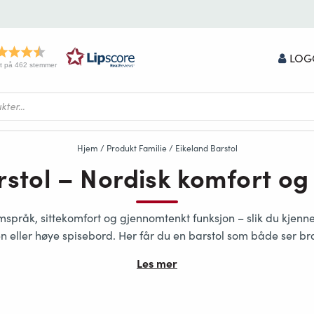
LOG
t på 462 stemmer
Hjem
/ Produkt Familie / Eikeland Barstol
stol – Nordisk komfort og 
mspråk, sittekomfort og gjennomtenkt funksjon
– slik du kjenne
n eller høye spisebord. Her får du en barstol som både ser br
Les mer