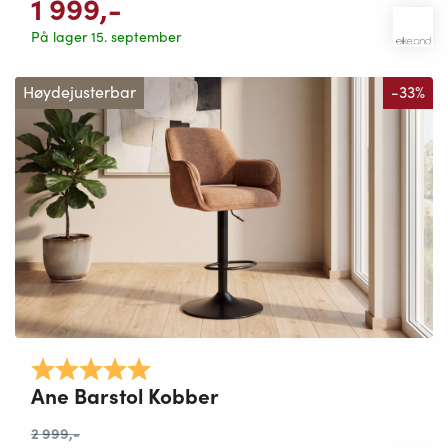
1 999
,-
På lager 15. september
Høydejusterbar
-33%
Karakter:
5.0 av 5 mulige
Ane Barstol Kobber
2 999
,-