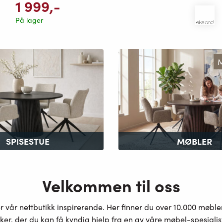
1 999
,-
På lager
M
SPISESTUE
MØBLER
Velkommen til oss
er vår nettbutikk inspirerende. Her finner du over 10.000 møbl
ker, der du kan få kyndig hjelp fra en av våre møbel-spesiali