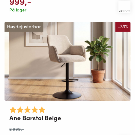
999
,-
På lager
Høydejusterbar
-33%
Karakter:
5.0 av 5 mulige
Ane Barstol Beige
2 999
,-