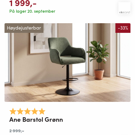
1 999
,-
På lager 20. september
Høydejusterbar
-33%
Karakter:
5.0 av 5 mulige
Ane Barstol Grønn
2 999
,-