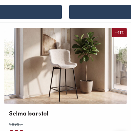
-41%
Selma barstol
1 699
,-