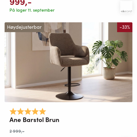
999
,-
På lager 11. september
Høydejusterbar
-33%
Karakter:
5.0 av 5 mulige
Ane Barstol Brun
2 999
,-