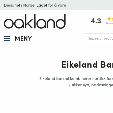
Designet i Norge. Laget for å vare
4.3
Baser
Products
MENY
search
Eikeland Bar
Eikeland barstol
kombinerer
nordisk for
kjøkkenøya, barløsninge