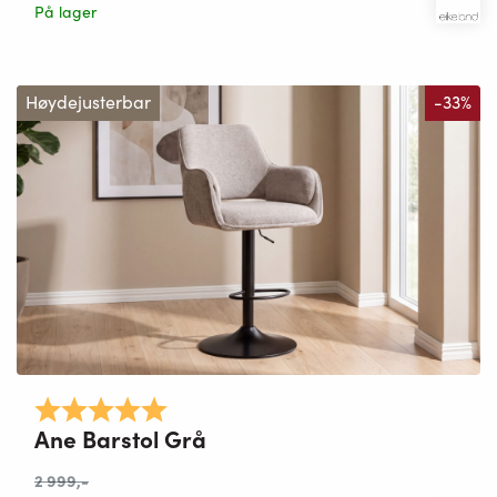
På lager
Høydejusterbar
-33%
Karakter:
5.0 av 5 mulige
Ane Barstol Grå
2 999
,-