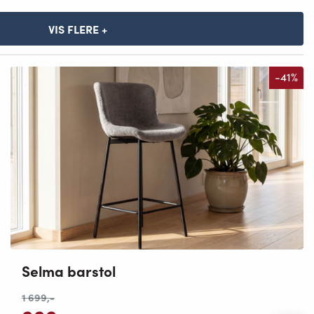
VIS FLERE +
-41%
Selma barstol
1 699
,-