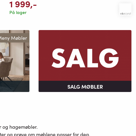
1 999
,-
På lager
eny Møbler
SALG MØBLER
er og hagemøbler.
ster og prøve om møblene passer for deg.