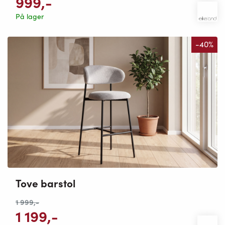
999
,-
På lager
-40%
Tove barstol
1 999
,-
1 199
,-