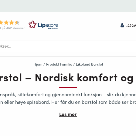
LOG
t på 462 stemmer
Hjem
/ Produkt Familie / Eikeland Barstol
stol – Nordisk komfort og 
mspråk, sittekomfort og gjennomtenkt funksjon
– slik du kjenne
n eller høye spisebord. Her får du en barstol som både ser br
Les mer