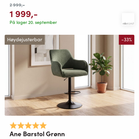
2 999
,-
1 999
,-
På lager 20. september
Høydejusterbar
-33%
Karakter:
5.0 av 5 mulige
Ane Barstol Grønn