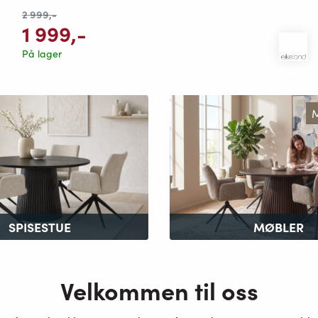
2 999
,-
1 999
,-
På lager
M
SPISESTUE
MØBLER
Velkommen til oss