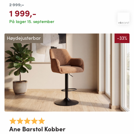
2 999
,-
1 999
,-
På lager 15. september
Høydejusterbar
-33%
Karakter:
5.0 av 5 mulige
Ane Barstol Kobber