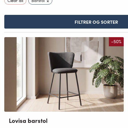
×
Clear all
Barstol
FILTRER OG SORTER
-50%
Lovisa barstol