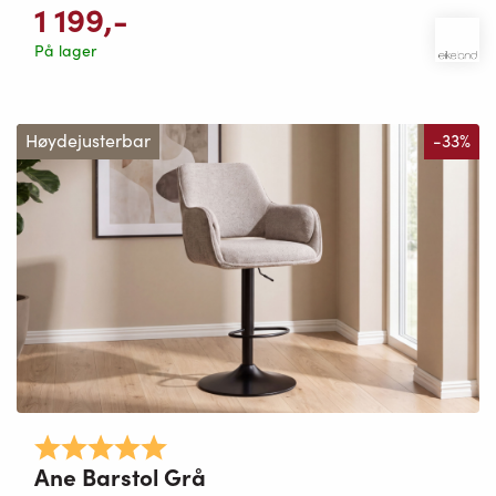
1 199
,-
På lager
Høydejusterbar
-33%
Karakter:
5.0 av 5 mulige
Ane Barstol Grå