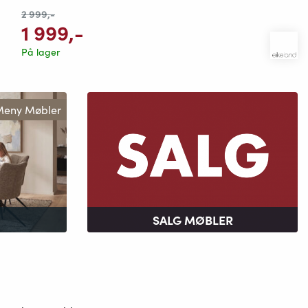
2 999
,-
1 999
,-
På lager
eny Møbler
SALG MØBLER