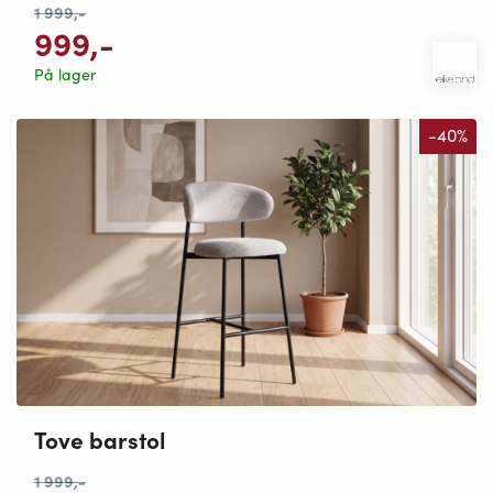
1 999
,-
999
,-
På lager
-40%
Tove barstol
1 999
,-