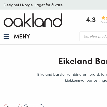
Designet i Norge. Laget for å vare
4.3
Baser
Products
MENY
search
Eikeland Bar
Eikeland barstol
kombinerer
nordisk for
kjøkkenøya, barløsninge