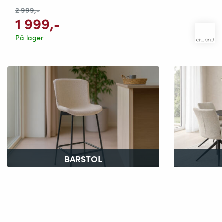
2 999
,-
1 999
,-
På lager
BARSTOL