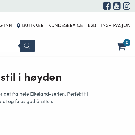
G INN
BUTIKKER
KUNDESERVICE
B2B
INSPIRASJON
0
stil i høyden
r det fra hele Eikeland-serien. Perfekt til
a ut og
føles god å sitte i
.