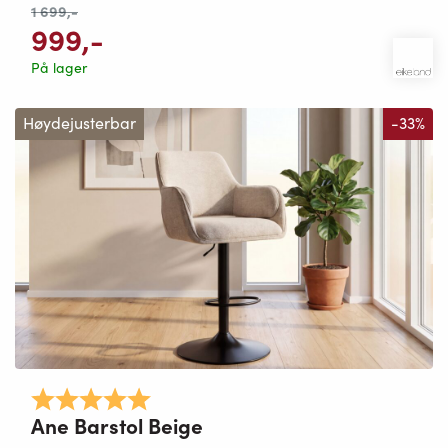
1 699
,-
999
,-
På lager
Høydejusterbar
-33%
Karakter:
5.0 av 5 mulige
Ane Barstol Beige