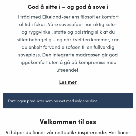
God å sitte i – og god å sove i
I tråd med Eikeland-seriens filosofi er komfort
alltid i fokus. Våre sovesofaer har
riktig sete-
og ryggvinkel, støtte og polstring
slik at du
sitter behagelig – og når kvelden kommer, kan
du
enkelt forvandle sofaen til en fullverdig
soveplass
. Den integrerte madrassen gir
god
liggekomfort
uten å gå på kompromiss med
utseendet.
Les mer
Fant ingen produkter som passet med valgene dine.
Velkommen til oss
Vi håper du finner vår nettbutikk inspirerende. Her finner