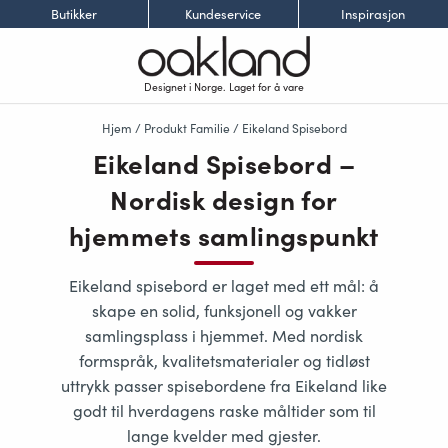
Butikker
Kundeservice
Inspirasjon
Designet i Norge. Laget for å vare
Hjem
/ Produkt Familie / Eikeland Spisebord
Eikeland Spisebord –
Nordisk design for
hjemmets samlingspunkt
Eikeland spisebord
er laget med ett mål: å
skape en
solid, funksjonell og vakker
samlingsplass
i hjemmet. Med
nordisk
formspråk, kvalitetsmaterialer og tidløst
uttrykk
passer spisebordene fra Eikeland like
godt til hverdagens raske måltider som til
lange kvelder med gjester.