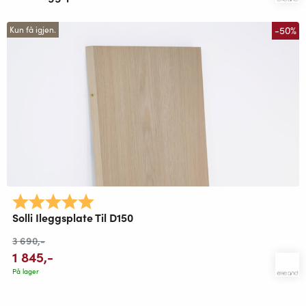
-50%
Kun få igjen.
Karakter:
5.0 av 5 mulige
Solli Ileggsplate Til D150
3 690
,-
1 845
,-
På lager