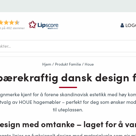
LOG
t på 462 stemmer
Hjem
/ Produkt Familie / Houe
ærekraftig dansk design 
ignmerke
kjent for å forene
skandinavisk estetikk
med
høy kom
 utvalg av HOUE hagemøbler – perfekt for deg som ønsker
mode
til uteplassen.
esign med omtanke – laget for å va
gante linjer og funksjonelt design
med materialvalg som gir mi