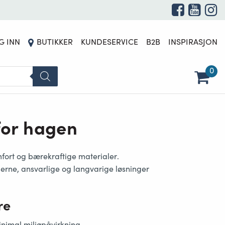
G INN
BUTIKKER
KUNDESERVICE
B2B
INSPIRASJON
0
for hagen
fort og bærekraftige materialer
.
rne, ansvarlige og langvarige løsninger
re
nimal miljøpåvirkning.