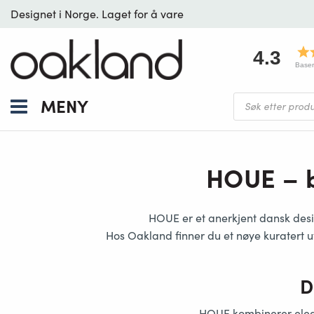
Designet i Norge. Laget for å vare
4.3
Baser
Products
MENY
search
HOUE – b
HOUE er et anerkjent
dansk des
Hos Oakland finner du et nøye kuratert
D
HOUE kombinerer
ele