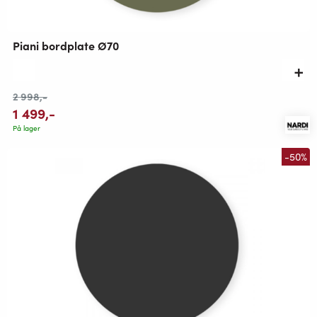
Piani bordplate Ø70
2 998
,-
1 499
,-
På lager
-50%