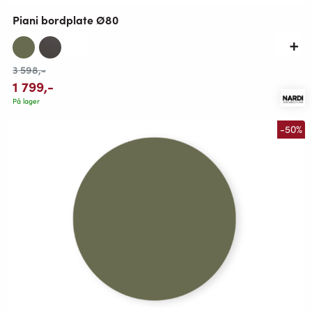
Piani bordplate Ø80
3 598
,-
1 799
,-
På lager
-50%