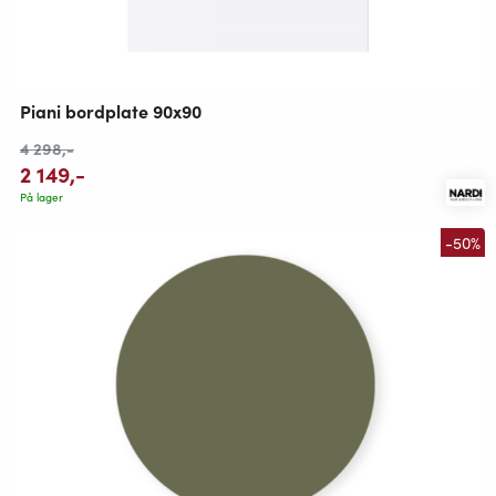
Piani bordplate 90x90
4 298
,-
2 149
,-
På lager
-50%