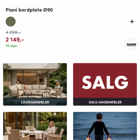
Piani bordplate Ø90
4 298
,-
2 149
,-
På lager
LOUNGEMØBLER
SALG HAGEMØBLER