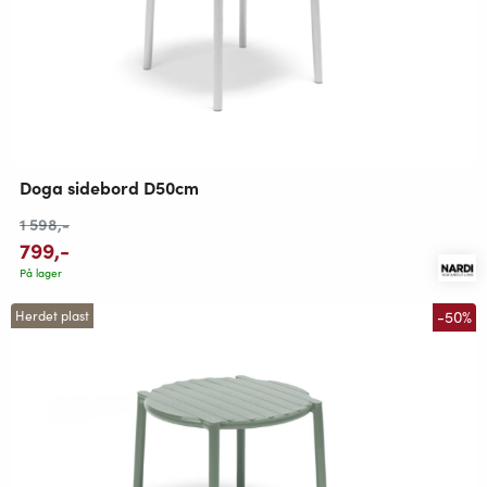
Doga sidebord D50cm
1 598
,-
799
,-
På lager
-50%
Herdet plast