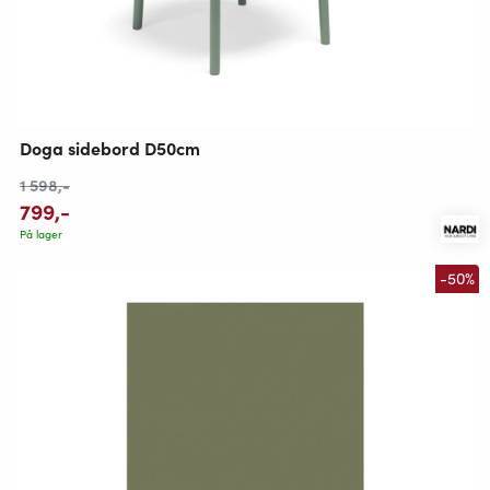
Doga sidebord D50cm
1 598
,-
799
,-
På lager
-50%