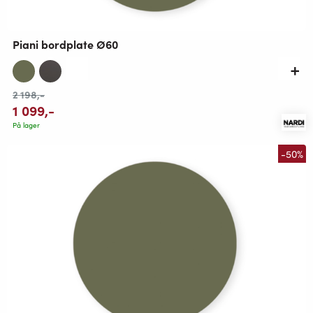
Piani bordplate Ø60
2 198
,-
1 099
,-
På lager
-50%