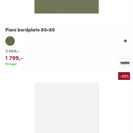
Piani bordplate 80×80
3 598
,-
1 799
,-
På lager
-50%