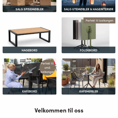
SALG SPISEMØBLER
SALG UTEMØBLER & HAGEINTERIØR
Perfekt til balkongen
HAGEBORD
FOLDEBORD
Perfekt til
små
balkonger
KAFEBORD
KAFEMØBLER
Velkommen til oss