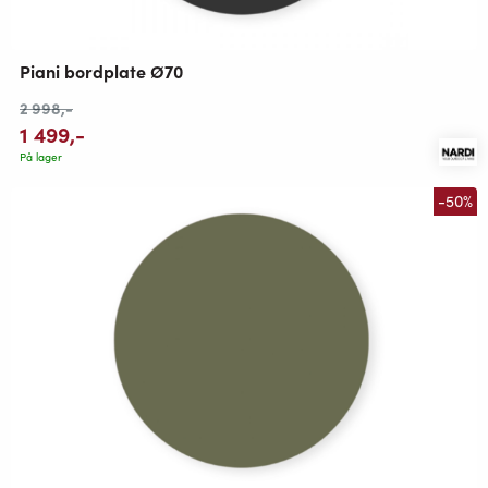
Piani bordplate Ø70
2 998
,-
1 499
,-
På lager
-50%