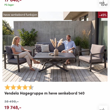
På lager
-49%
heve senkebord funksjon
Karakter:
4.9 av 5 mulige
Vendela Hagegruppe m heve senkebord 140
38 498
,-
19 748
,-