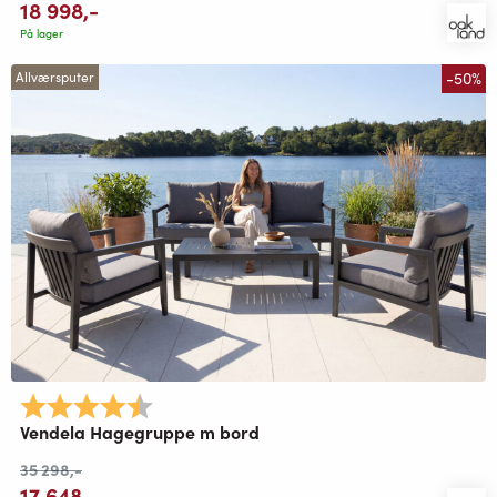
18 998
,-
På lager
-50%
Allværsputer
Karakter:
4.9 av 5 mulige
Vendela Hagegruppe m bord
35 298
,-
17 648
,-