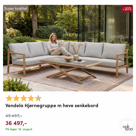
-20%
Super kvalitet
Karakter:
4.9 av 5 mulige
Vendela Hjørnegruppe m heve senkebord
45 497
,-
36 497
,-
På lager 16. august