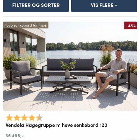
FILTRER OG SORTER
VIS FLERE +
-48%
heve senkebord funksjon
Karakter:
4.9 av 5 mulige
Vendela Hagegruppe m heve senkebord 120
36 498
,-