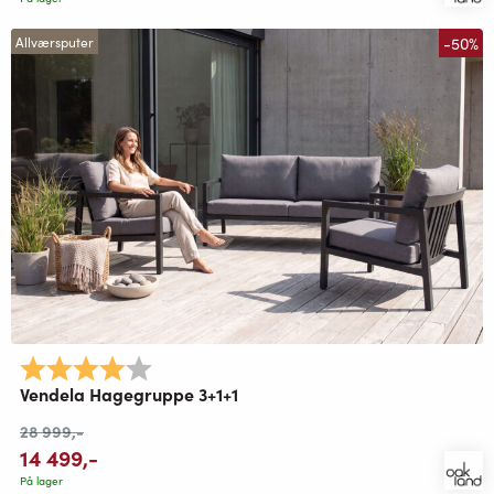
-50%
Allværsputer
Karakter:
4.0 av 5 mulige
Vendela Hagegruppe 3+1+1
28 999
,-
14 499
,-
På lager