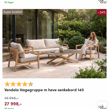
På lager
-24%
Super kvalitet
Karakter:
4.9 av 5 mulige
Vendela Hagegruppe m heve senkebord 140
36 998
,-
27 998
,-
På lager