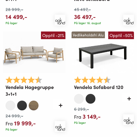
28 999
,-
45 497
,-
14 499
,-
36 497
,-
På lager
På lager 16. august
Opptil -21%
Opptil -50%
Vedlikeholdsfri Alu
Karakter:
4.9 av 5 mulige
Karakter:
4.3 av 5 mu
Vendela Hagegruppe
Vendela Sofabord 120
3+1+1
6 299
,-
3 149
,-
24 999
,-
Fra
19 999
,-
Fra
På lager
På lager