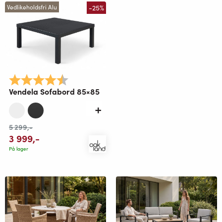
-25%
Vedlikeholdsfri Alu
Karakter:
4.3 av 5 mulige
Vendela Sofabord 85×85
5 299
,-
3 999
,-
På lager