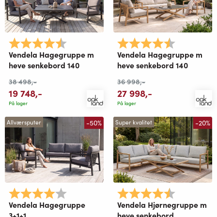
Karakter:
4.9 av 5 mulige
Karakter:
4.9 av 5 mu
Vendela Hagegruppe m
Vendela Hagegruppe m
heve senkebord 140
heve senkebord 140
38 498
,-
36 998
,-
19 748
,-
27 998
,-
På lager
På lager
-50%
-20%
Allværsputer
Super kvalitet
Karakter:
4.0 av 5 mulige
Karakter:
4.9 av 5 mu
Vendela Hagegruppe
Vendela Hjørnegruppe m
3+1+1
heve senkebord