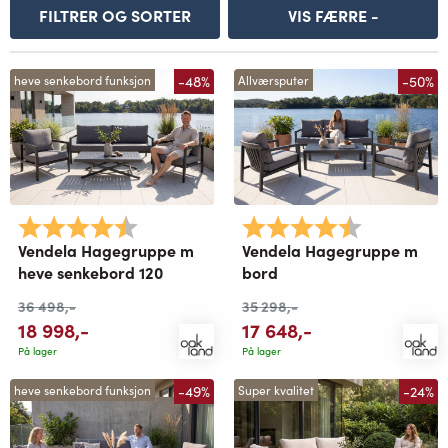
FILTRER OG SORTER
VIS FÆRRE -
-48%
-50%
heve senkebord funksjon
Allværsputer
Karakter:
4.9 av 5 mulige
Karakter:
4.9 av 5 mu
Vendela Hagegruppe m
Vendela Hagegruppe m
heve senkebord 120
bord
36 498
,-
35 298
,-
18 998
,-
17 648
,-
På lager
På lager
-49%
-24%
heve senkebord funksjon
Super kvalitet