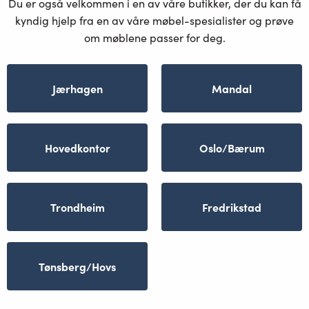
Du er også velkommen i en av våre butikker, der du kan få
kyndig hjelp fra en av våre møbel-spesialister og prøve
om møblene passer for deg.
Jærhagen
Mandal
Hovedkontor
Oslo/Bærum
Trondheim
Fredrikstad
Tønsberg/Hovs