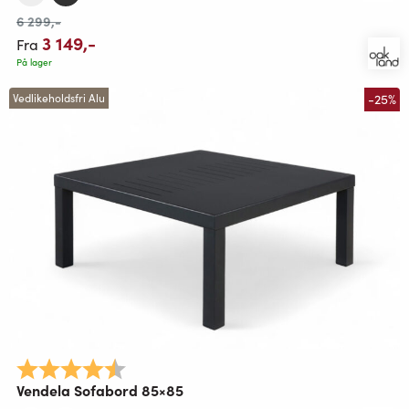
6 299
,-
3 149
,-
Fra
På lager
-25%
Vedlikeholdsfri Alu
Karakter:
4.3 av 5 mulige
Vendela Sofabord 85×85