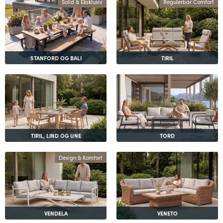
Solid & Eksklusiv
Regulerbar Comfort
STANFORD OG BALI
TIRIL
TIRIL, LIND OG UNE
TORD
Design & Komfort
VENDELA
VENETO