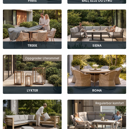
PARIS
BALI, ELLE OG LYNG
TREKK
SIENA
Oppgrader Uterommet
LYKTER
ROMA
Regulerbar komfort