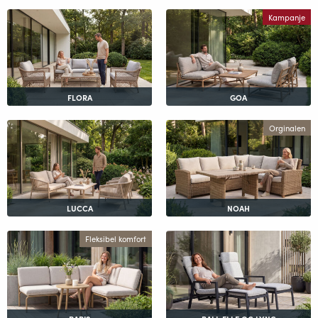
Kampanje
FLORA
GOA
Orginalen
LUCCA
NOAH
Fleksibel komfort