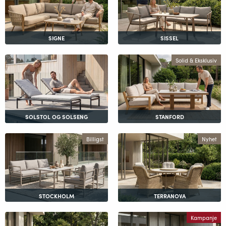
SIGNE
SISSEL
Solid & Eksklusiv
SOLSTOL OG SOLSENG
STANFORD
Billigst
Nyhet
STOCKHOLM
TERRANOVA
Kampanje