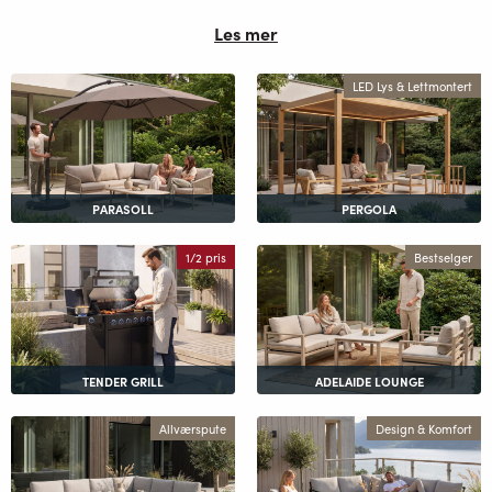
Les mer
LED Lys & Lettmontert
PARASOLL
PERGOLA
1/2 pris
Bestselger
TENDER GRILL
ADELAIDE LOUNGE
Allværspute
Design & Komfort