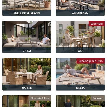
ADELAIDE SPISESOFA
AMSTERDAM
Supersalg
CHILLI
ELLA
Supersalg min -50%
NAPLES
SIESTA
Eksklusiv luksus
Populær