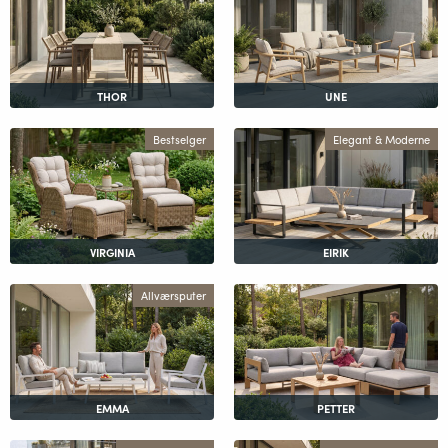
THOR
UNE
Bestselger
Elegant & Moderne
VIRGINIA
EIRIK
Allværsputer
EMMA
PETTER