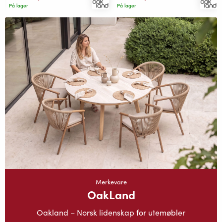
På lager
På lager
Merkevare
OakLand
Oakland – Norsk lidenskap for utemøbler