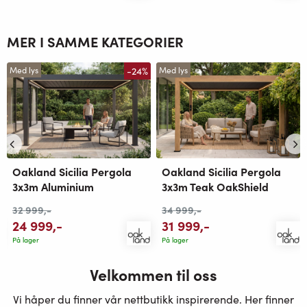
MER I SAMME KATEGORIER
-24%
Med lys
Med lys
Oakland Sicilia Pergola
Oakland Sicilia Pergola
3x3m Aluminium
3x3m Teak OakShield
32 999
,-
34 999
,-
24 999
,-
31 999
,-
På lager
På lager
Velkommen til oss
Vi håper du finner vår nettbutikk inspirerende. Her finner