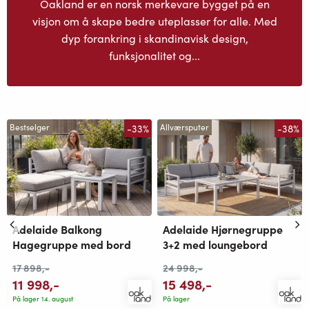
Oakland er en norsk merkevare bygget på en
visjon om å skape bedre uteplasser for alle. Med
dyp forankring i skandinavisk design,
funksjonalitet og...
-33%
-38%
Bestselger
Allværsputer
Adelaide Balkong
Adelaide Hjørnegruppe
Hagegruppe med bord
3+2 med loungebord
17 898
,-
24 998
,-
11 998
,-
15 498
,-
På lager 14. august
På lager