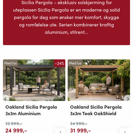
Sicilia Pergola – eksklusiv solskjerming for
uteplassen Sicilia Pergola er en moderne og solid
pergola for deg som ønsker mer komfort, skygge
og romfølelse ute. Serien kombinerer kraftig
aluminium, stilrent...
-24%
Med lys
Med lys
Oakland Sicilia Pergola
Oakland Sicilia Pergola
3x3m Aluminium
3x3m Teak OakShield
32 999
,-
34 999
,-
24 999
,-
31 999
,-