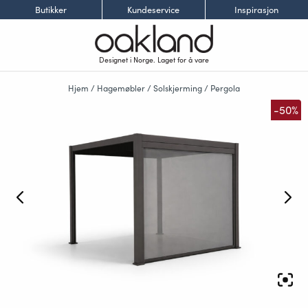
Butikker
Kundeservice
Inspirasjon
Designet i Norge. Laget for å vare
Hjem
/
Hagemøbler
/
Solskjerming
/
Pergola
-50%