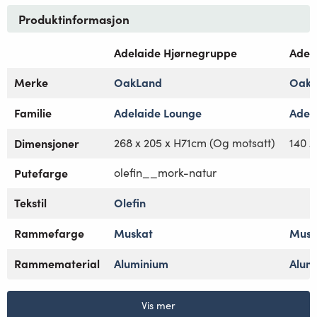
Produktinformasjon
Adelaide Hjørnegruppe
Adel
Merke
OakLand
OakL
Familie
Adelaide Lounge
Adel
Dimensjoner
268 x 205 x H71cm (Og motsatt)
140 x
Putefarge
olefin__mork-natur
Tekstil
Olefin
Rammefarge
Muskat
Musk
Rammematerial
Aluminium
Alum
Vis mer