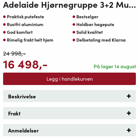
Adelaide Hjørnegruppe 3+2 Muskat Alu-Mørk natur puter med Adelaide loungebord
Praktisk putefeste
Bestselger
Rustfri aluminium
Holdbar hagepute
God komfort
Solid kvalitet
Rimelig frakt helt hjem
Delbetaling med Klarna
24 998
,-
16 498
,-
På lager 14 august
Legg i handlekurven
Beskrivelse
Frakt
Anmeldelser