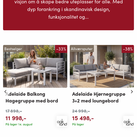
visjon om å skape bedre uteplasser for alle. Med
dyp forankring i skandinavisk design,
funksjonalitet og...
-33%
-38%
Bestselger
Allværsputer
Adelaide Balkong
Adelaide Hjørnegruppe
Hagegruppe med bord
3+2 med loungebord
17 898
,-
24 998
,-
11 998
,-
15 498
,-
På lager 14. august
På lager