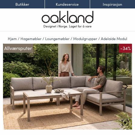
Butikker
Kundeservice
Inspirasjon
Designet i Norge. Laget for å vare
Hjem
/
Hagemøbler
/
Loungemøbler
/
Modulgrupper
/
Adelaide Modul
Allværsputer
-34%