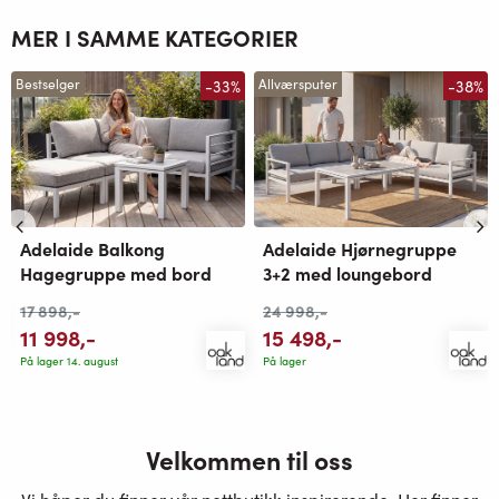
MER I SAMME KATEGORIER
-33%
-38%
Bestselger
Allværsputer
Adelaide Balkong
Adelaide Hjørnegruppe
Hagegruppe med bord
3+2 med loungebord
17 898
,-
24 998
,-
11 998
,-
15 498
,-
På lager 14. august
På lager
Velkommen til oss