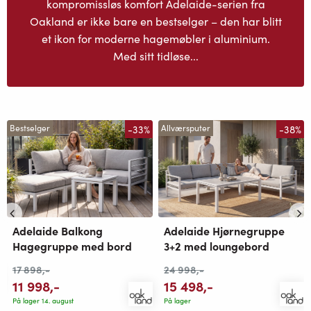
kompromissløs komfort Adelaide-serien fra
Oakland er ikke bare en bestselger – den har blitt
et ikon for moderne hagemøbler i aluminium.
Med sitt tidløse...
-33%
-38%
Bestselger
Allværsputer
Adelaide Balkong
Adelaide Hjørnegruppe
Hagegruppe med bord
3+2 med loungebord
17 898
,-
24 998
,-
11 998
,-
15 498
,-
På lager 14. august
På lager