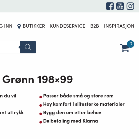
G INN
BUTIKKER
KUNDESERVICE
B2B
INSPIRASJON
0
r Grønn 198×99
m du vil
Passer både små og store rom
Høy komfort i slitesterke materialer
ant uttrykk
Bygg den om etter behov
Delbetaling med Klarna