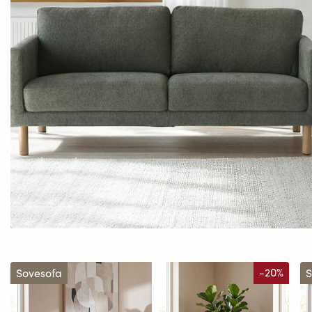
Sovesofa
-20%
S