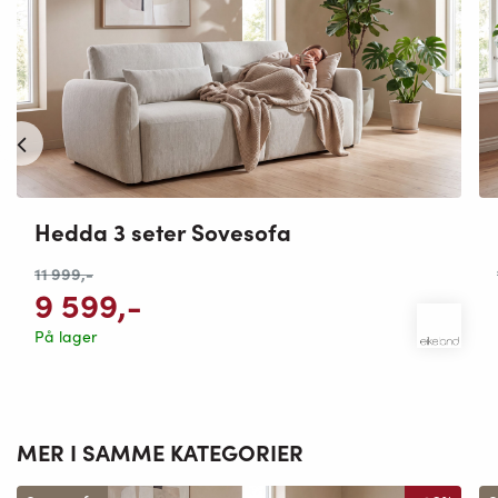
Hedda 3 seter Sovesofa
11 999
,-
9 599
,-
På lager
MER I SAMME KATEGORIER