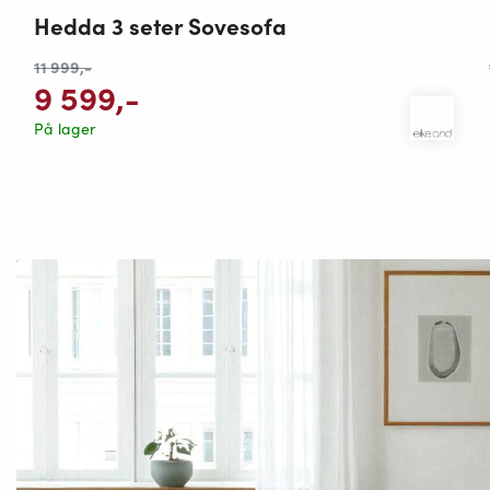
Hedda 3 seter Sovesofa
11 999
,-
9 599
,-
På lager