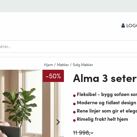
LOG
Hjem
/
Møbler
/
Salg Møbler
Alma 3 sete
-50%
Fleksibel - bygg sofaen so
Moderne og tidløst design
Rene linjer som gir et eleg
Rimelig frakt helt hjem
11 998
,-