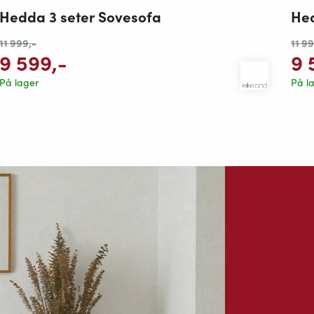
Hed
Hedda 3 seter Sovesofa
11 9
11 999
,-
9 
9 599
,-
På l
På lager