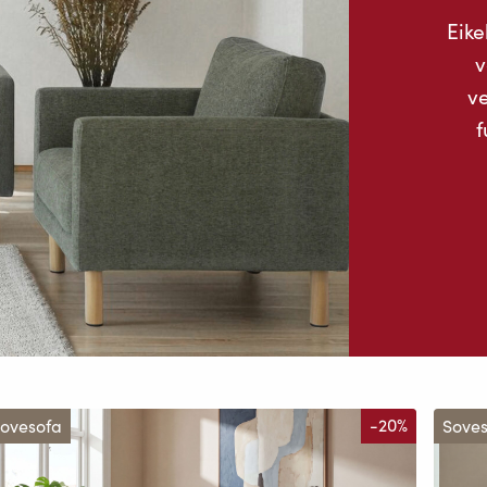
Eike
v
ve
f
ovesofa
-20%
Sove