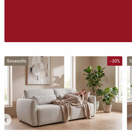
Sovesofa
-20%
S