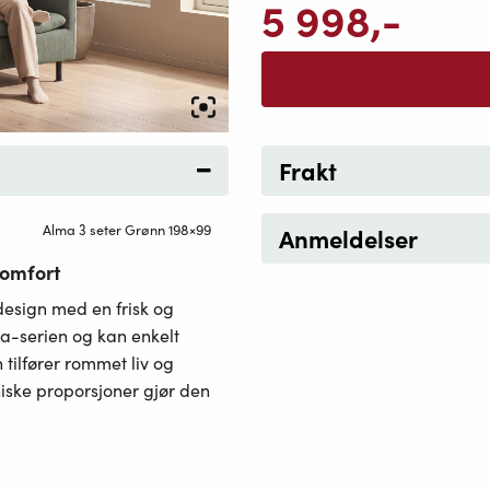
5 998
,-
Frakt
Alma 3 seter Grønn 198×99
Anmeldelser
komfort
esign med en frisk og
ma-serien og kan enkelt
 tilfører rommet liv og
iske proporsjoner gjør den