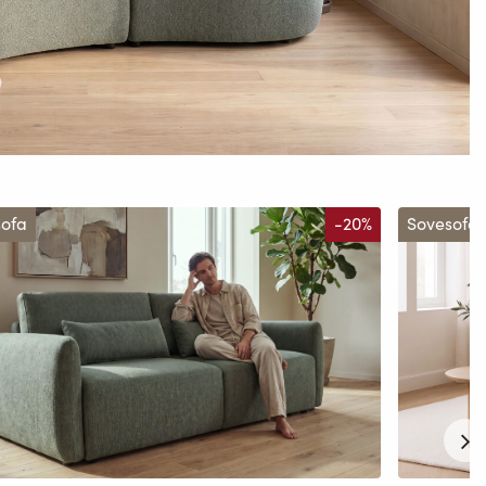
sofa
-20%
Sovesofa