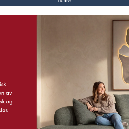
Vis mer
isk
on av
sk og
løs