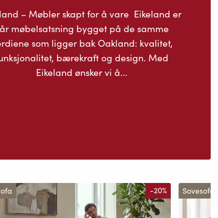
land – Møbler skapt for å vare Eikeland er
år møbelsatsning bygget på de samme
rdiene som ligger bak Oakland: kvalitet,
unksjonalitet, bærekraft og design. Med
Eikeland ønsker vi å...
sofa
-20%
Sovesofa