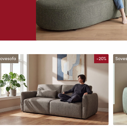
ovesofa
-20%
Sove