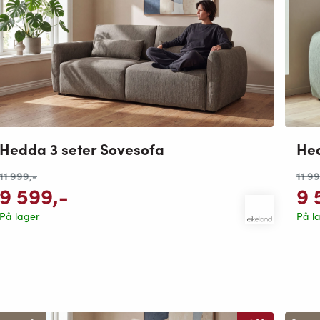
Hed
Hedda 3 seter Sovesofa
11 9
11 999
,-
9 
9 599
,-
På l
På lager