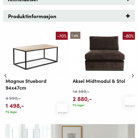
Produktinformasjon
-70%
-80%
1 stk.
Magnus Stuebord
Aksel Midtmodul & Stol
94x47cm
14 390
,-
2 880
,-
4 990
,-
1 498
,-
På lager
På lager