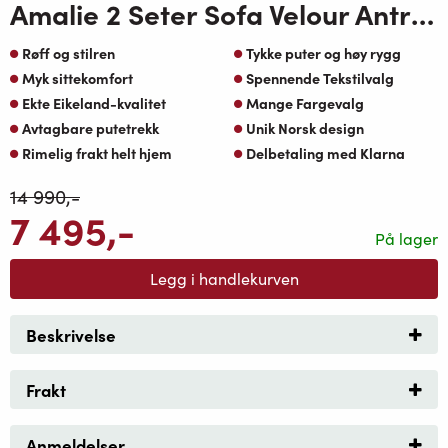
Amalie 2 Seter Sofa Velour Antrasitt
Røff og stilren
Tykke puter og høy rygg
Myk sittekomfort
Spennende Tekstilvalg
Ekte Eikeland-kvalitet
Mange Fargevalg
Avtagbare putetrekk
Unik Norsk design
Rimelig frakt helt hjem
Delbetaling med Klarna
14 990
,-
7 495
,-
På lager
Legg i handlekurven
Beskrivelse
Frakt
Anmeldelser