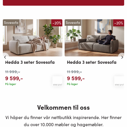
-20%
-20%
Sovesofa
Sovesofa
Hedda 3 seter Sovesofa
Hedda 3 seter Sovesofa
11 999
,-
11 999
,-
9 599
,-
9 599
,-
På lager
På lager
Velkommen til oss
Vi håper du finner vår nettbutikk inspirerende. Her finner
du over 10.000 møbler og hagemøbler.