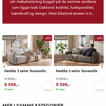
vår møbelsatsning bygget på de samme verdiene
som ligger bak Oakland: kvalitet, funksjonalitet,
bærekraft og design. Med Eikeland ønsker vi å...
-20%
-20%
Sovesofa
Sovesofa
Hedda 3 seter Sovesofa
Hedda 3 seter Sovesofa
11 999
,-
11 999
,-
9 599
,-
9 599
,-
På lager
På lager
MER I SAMME KATEGORIER