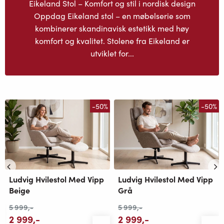
Eikeland Stol – Komfort og stil i nordisk design
Oppdag Eikeland stol – en møbelserie som
kombinerer skandinavisk estetikk med høy
komfort og kvalitet. Stolene fra Eikeland er
utviklet for...
-50%
-50%
Ludvig Hvilestol Med Vipp
Ludvig Hvilestol Med Vipp
Beige
Grå
5 999
,-
5 999
,-
2 999
,-
2 999
,-