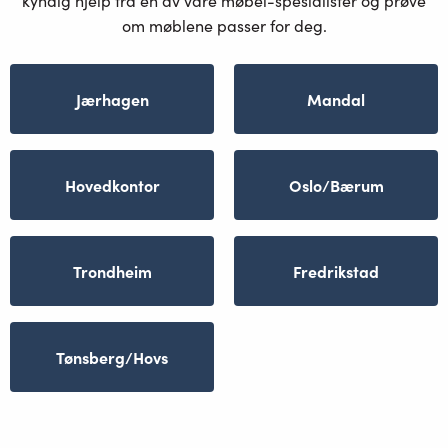
kyndig hjelp fra en av våre møbel-spesialister og prøve
om møblene passer for deg.
Jærhagen
Mandal
Hovedkontor
Oslo/Bærum
Trondheim
Fredrikstad
Tønsberg/Hovs