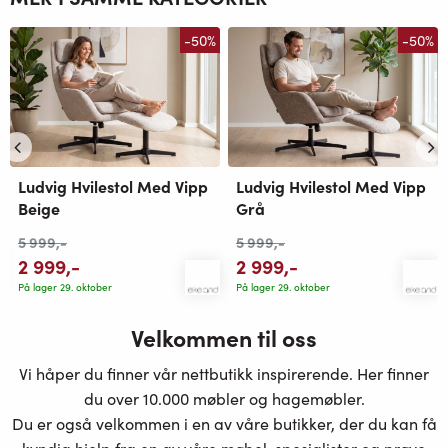
-50%
-50%
Ludvig Hvilestol Med Vipp
Ludvig Hvilestol Med Vipp
Beige
Grå
5 999
,-
5 999
,-
2 999
,-
2 999
,-
På lager 29. oktober
På lager 29. oktober
Velkommen til oss
Vi håper du finner vår nettbutikk inspirerende. Her finner
du over 10.000 møbler og hagemøbler.
Du er også velkommen i en av våre butikker, der du kan få