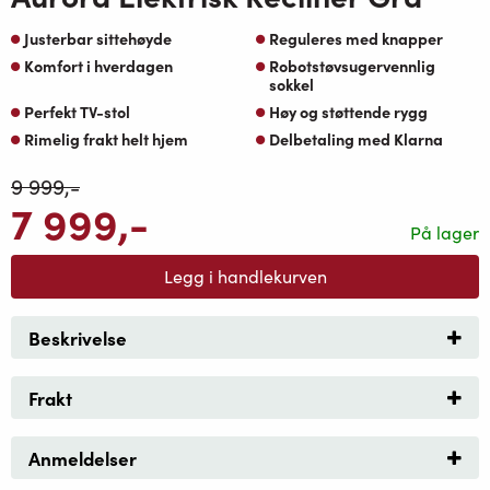
Justerbar sittehøyde
Reguleres med knapper
Komfort i hverdagen
Robotstøvsugervennlig
sokkel
Perfekt TV-stol
Høy og støttende rygg
Rimelig frakt helt hjem
Delbetaling med Klarna
9 999
,-
7 999
,-
På lager
Legg i handlekurven
Beskrivelse
Frakt
Anmeldelser