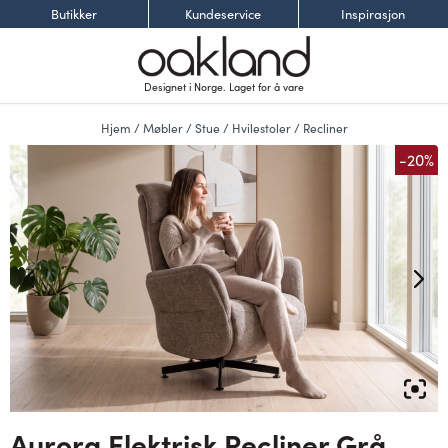
Butikker
Kundeservice
Inspirasjon
Designet i Norge. Laget for å vare
Hjem
/
Møbler
/
Stue
/
Hvilestoler
/
Recliner
-20%
Aurora Elektrisk Recliner Grå