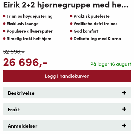
Eirik 2+2 hjørnegruppe med heve senkebord Koks alu og oakshield ramme greige oaktekstil puter
Trinnløs høydejustering
Praktisk putefeste
Eksklusiv lounge
Vedlikeholdsfri trelook
Populære allværsputer
God komfort
Rimelig frakt helt hjem
Delbetaling med Klarna
32 596
,-
26 696
,-
På lager 16 august
Legg i handlekurven
Beskrivelse
Frakt
Anmeldelser