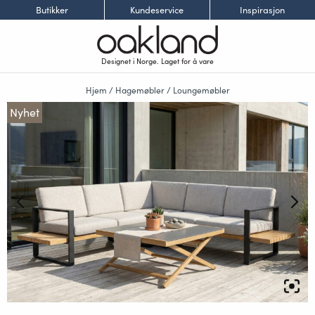
Butikker
Kundeservice
Inspirasjon
Designet i Norge. Laget for å vare
Hjem
/
Hagemøbler
/
Loungemøbler
Nyhet