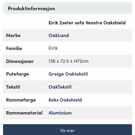
Produktinformasjon
Eirik 2seter sofa Venstre Oakshield
E
Merke
OakLand
O
Familie
Eirik
E
Dimensjoner
136 x 72.5 x H72cm
1
Putefarge
Greige Oaktekstil
G
Tekstil
OakTekstil
O
Rammefarge
Koks Oakshield
K
Rammematerial
Aluminium
A
Vis mer