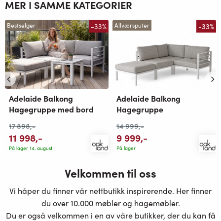
MER I SAMME KATEGORIER
-33%
-33%
Bestselger
Allværsputer
Adelaide Balkong
Adelaide Balkong
Hagegruppe med bord
Hagegruppe
17 898
,-
14 999
,-
11 998
,-
9 999
,-
På lager 14. august
På lager
Velkommen til oss
Vi håper du finner vår nettbutikk inspirerende. Her finner
du over 10.000 møbler og hagemøbler.
Du er også velkommen i en av våre butikker, der du kan få