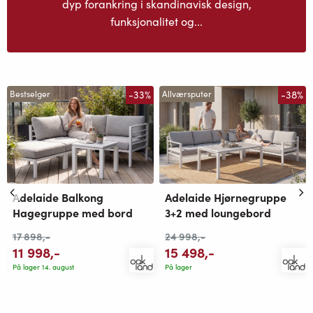
dyp forankring i skandinavisk design,
funksjonalitet og...
-33%
-38%
Bestselger
Allværsputer
Adelaide Balkong
Adelaide Hjørnegruppe
Hagegruppe med bord
3+2 med loungebord
17 898
,-
24 998
,-
11 998
,-
15 498
,-
På lager 14. august
På lager