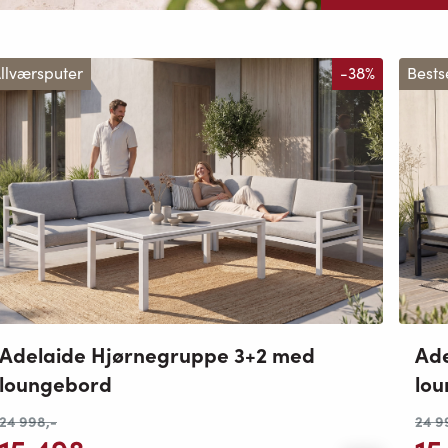
llværsputer
-38%
Bests
Adelaide Hjørnegruppe 3+2 med
Ade
loungebord
lo
24 998
,-
24 9