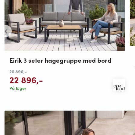
Eirik 3 seter hagegruppe med bord
26 896
,-
22 896
,-
På lager