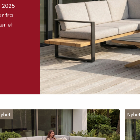
r 2025
r fra
er et
yhet
Nyhe