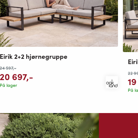
Eirik 2+2 hjørnegruppe
Eir
24 597
,-
22 9
20 697
,-
19
På lager
På l