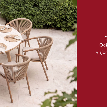
O
Oak
visjo