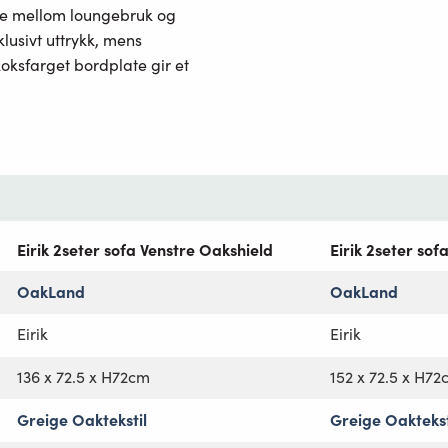
le mellom loungebruk og
klusivt uttrykk, mens
ksfarget bordplate gir et
Eirik 2seter sofa Venstre Oakshield
Eirik 2seter so
OakLand
OakLand
Eirik
Eirik
136 x 72.5 x H72cm
152 x 72.5 x H7
Greige Oaktekstil
Greige Oaktekst