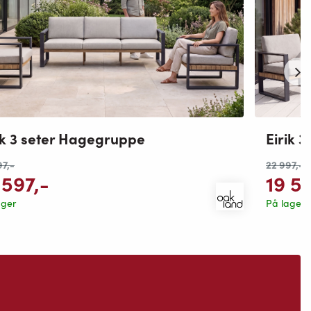
ik 3 seter Hagegruppe
Eirik 
97
,-
22 997
,-
 597
,-
19 5
ager
På lager