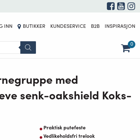
G INN
BUTIKKER
KUNDESERVICE
B2B
INSPIRASJON
0
jørnegruppe med
heve senk-oakshield Koks-
Praktisk putefeste
Vedlikeholdsfri trelook