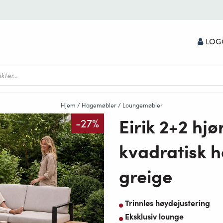
LOG
Hjem
/
Hagemøbler
/
Loungemøbler
Eirik 2+2 h
-27%
kvadratisk 
greige
Trinnløs høydejustering
Eksklusiv lounge