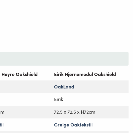
fa Høyre Oakshield
Eirik Hjørnemodul Oakshield
OakLand
Eirik
2cm
72.5 x 72.5 x H72cm
il
Greige Oaktekstil