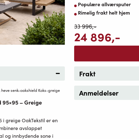
Populære allværsputer
Rimelig frakt helt hjem
33 996
,-
24 896
,-
Frakt
k heve senk-oakshield Koks-greige
Anmeldelser
d 95×95 – Greige
i greige OakTekstil er en
kombinere avslappet
ial og innbydende sone i