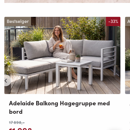
Bestselger
-33%
A
Adelaide Balkong Hagegruppe med
bord
17 898
,-