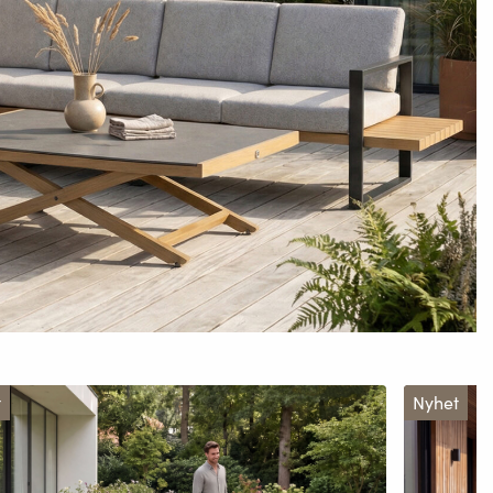
t
Nyhet