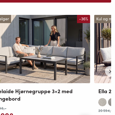
elger
-36%
Kul og m
laide Hjørnegruppe 3+2 med
Ella 2
ungebord
98
,-
20 594
,-