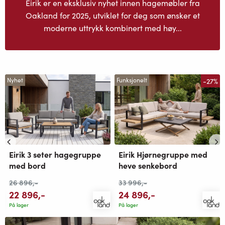
Eirik er en eksklusiv nyhet innen hagemøbler fra
Oakland for 2025, utviklet for deg som ønsker et
moderne uttrykk kombinert med høy...
-27%
Nyhet
Funksjonelt
Eirik 3 seter hagegruppe
Eirik Hjørnegruppe med
med bord
heve senkebord
26 896
,-
33 996
,-
22 896
,-
24 896
,-
På lager
På lager