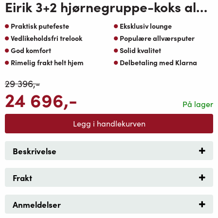
Eirik 3+2 hjørnegruppe-koks alu og oakshield ramme, greige oaktekstil puter
Praktisk putefeste
Eksklusiv lounge
Vedlikeholdsfri trelook
Populære allværsputer
God komfort
Solid kvalitet
Rimelig frakt helt hjem
Delbetaling med Klarna
29 396
,-
24 696
,-
På lager
Legg i handlekurven
Beskrivelse
Frakt
Anmeldelser