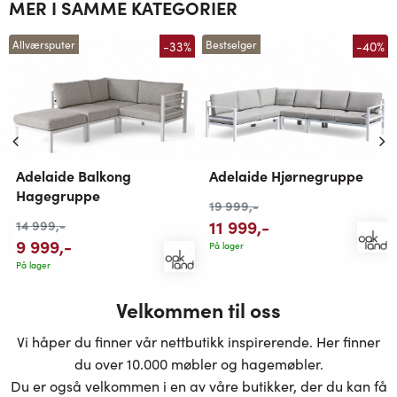
MER I SAMME KATEGORIER
-33%
-40%
Allværsputer
Bestselger
Adelaide Hjørnegruppe
Adelaide Balkong
Hagegruppe
19 999
,-
11 999
,-
14 999
,-
9 999
,-
På lager
På lager
Velkommen til oss
Vi håper du finner vår nettbutikk inspirerende. Her finner
du over 10.000 møbler og hagemøbler.
Du er også velkommen i en av våre butikker, der du kan få