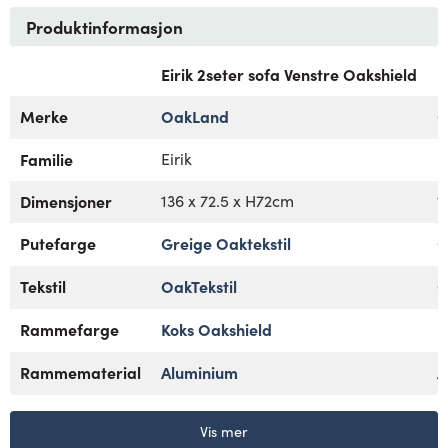
Produktinformasjon
Eirik 2seter sofa Venstre Oakshield
E
Merke
OakLand
O
Familie
Eirik
E
Dimensjoner
136 x 72.5 x H72cm
1
Putefarge
Greige Oaktekstil
G
Tekstil
OakTekstil
O
Rammefarge
Koks Oakshield
K
Rammematerial
Aluminium
A
Vis mer