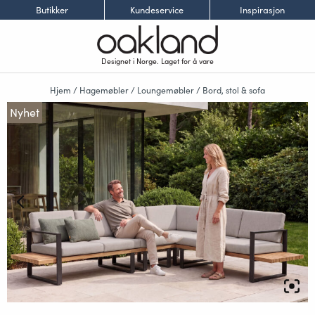
Butikker
Kundeservice
Inspirasjon
Designet i Norge. Laget for å vare
Hjem
/
Hagemøbler
/
Loungemøbler
/
Bord, stol & sofa
Nyhet