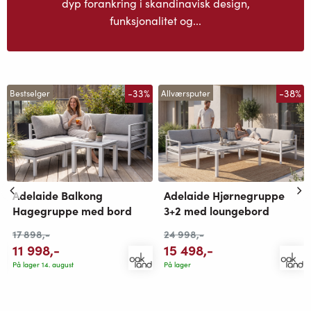
dyp forankring i skandinavisk design,
funksjonalitet og...
-33%
-38%
Bestselger
Allværsputer
Adelaide Balkong
Adelaide Hjørnegruppe
Hagegruppe med bord
3+2 med loungebord
17 898
,-
24 998
,-
11 998
,-
15 498
,-
På lager 14. august
På lager