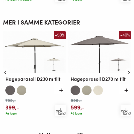
MER I SAMME KATEGORIER
-50%
-40%
Hageparasoll D230 m tilt
Hageparasoll D270 m tilt
799
,-
999
,-
399
,-
599
,-
På lager
På lager