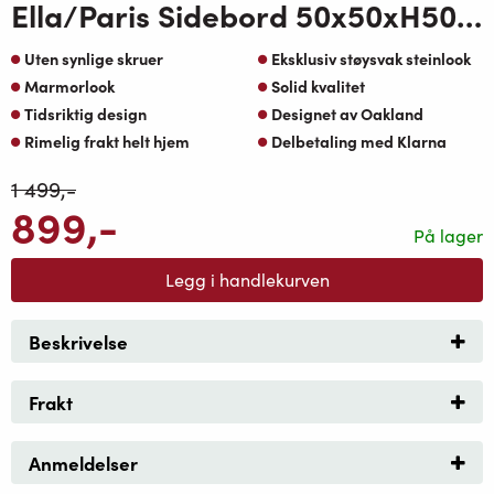
Ella/Paris Sidebord 50x50xH50cm Koks ramme med PVC bordplate
Uten synlige skruer
Eksklusiv støysvak steinlook
Marmorlook
Solid kvalitet
Tidsriktig design
Designet av Oakland
Rimelig frakt helt hjem
Delbetaling med Klarna
1 499
,-
899
,-
På lager
Legg i handlekurven
Beskrivelse
Frakt
Anmeldelser