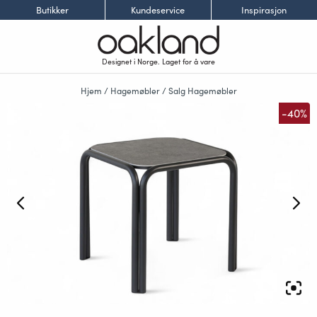
Butikker
Kundeservice
Inspirasjon
Designet i Norge. Laget for å vare
Hjem
/
Hagemøbler
/
Salg Hagemøbler
-40%