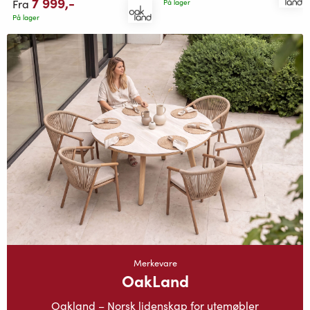
7 999
,-
Fra
På lager
På lager
Merkevare
OakLand
Oakland – Norsk lidenskap for utemøbler