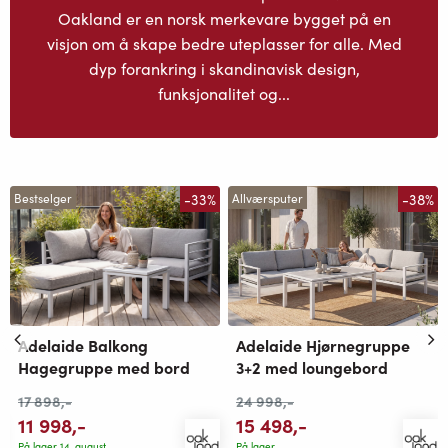
Oakland er en norsk merkevare bygget på en
visjon om å skape bedre uteplasser for alle. Med
dyp forankring i skandinavisk design,
funksjonalitet og...
-33%
-38%
Bestselger
Allværsputer
Adelaide Balkong
Adelaide Hjørnegruppe
Hagegruppe med bord
3+2 med loungebord
17 898
,-
24 998
,-
11 998
,-
15 498
,-
På lager 14. august
På lager