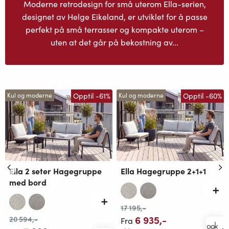
Moderne retrodesign for små uterom Ella-serien,
designet av Helge Eikeland, er utviklet for å passe
perfekt på små terrasser og kompakte uterom –
uten at det går på bekostning av...
Opptil -61%
Opptil -60%
Kul og moderne
Kul og moderne
Ella 2 seter Hagegruppe
Ella Hagegruppe 2+1+1
med bord
17 195
,-
6 935
,-
20 594
,-
Fra