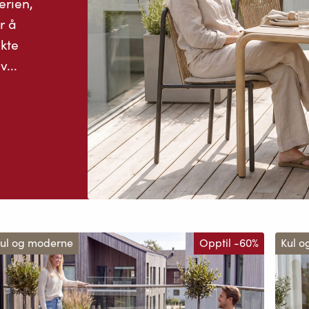
erien,
r å
kte
...
ul og moderne
Opptil -60%
Kul 