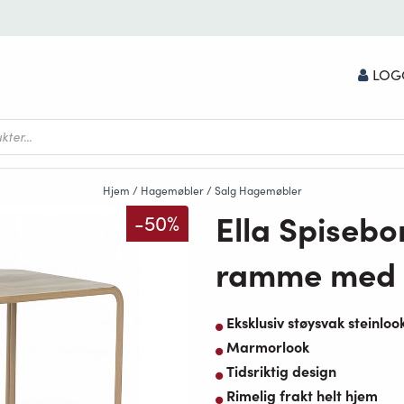
LOG
Hjem
/
Hagemøbler
/
Salg Hagemøbler
Ella Spiseb
-50%
ramme med 
Eksklusiv støysvak steinloo
Marmorlook
Tidsriktig design
Rimelig frakt helt hjem