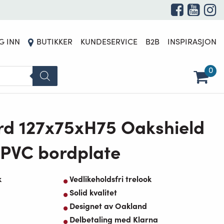
G INN
BUTIKKER
KUNDESERVICE
B2B
INSPIRASJON
0
ord 127x75xH75 Oakshield
PVC bordplate
k
Vedlikeholdsfri trelook
Solid kvalitet
Designet av Oakland
Delbetaling med Klarna