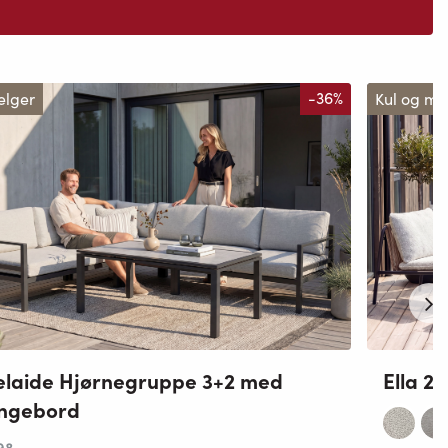
elger
-36%
Kul og m
laide Hjørnegruppe 3+2 med
Ella 2
ungebord
98
,-