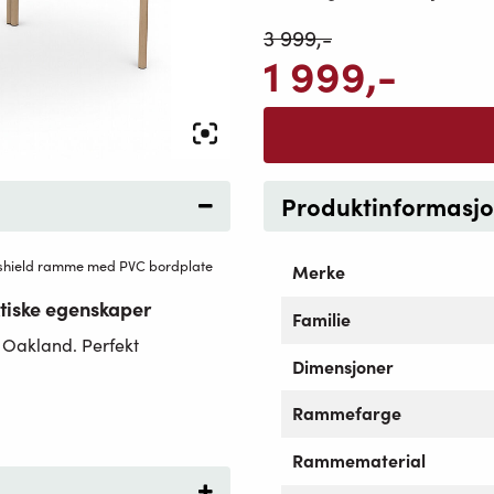
3 999
,-
1 999
,-
Produktinformasj
kshield ramme med PVC bordplate
Merke
ktiske egenskaper
Familie
a Oakland. Perfekt
Dimensjoner
Rammefarge
Rammematerial