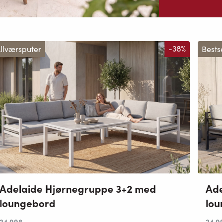
llværsputer
-38%
Bests
Adelaide Hjørnegruppe 3+2 med
Ade
loungebord
lo
24 998
,-
24 9