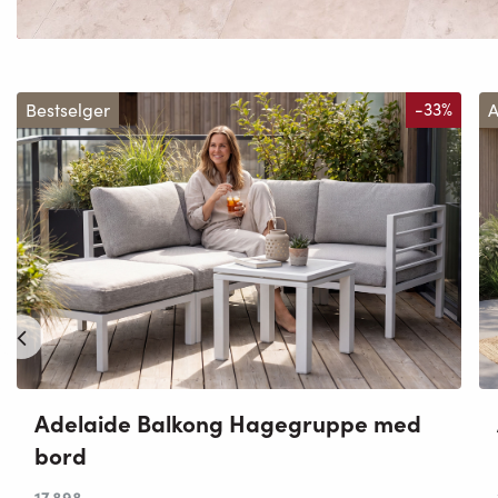
Bestselger
-33%
A
Adelaide Balkong Hagegruppe med
bord
17 898
,-