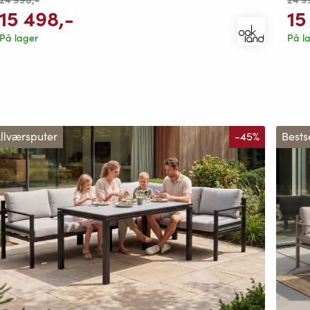
15 498
,-
15
På lager
På l
llværsputer
-45%
Bests