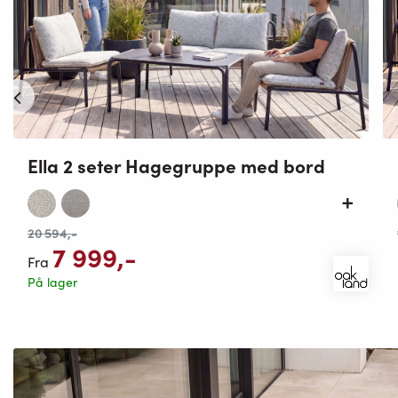
Ella 2 seter Hagegruppe med bord
20 594
,-
7 999
,-
Fra
På lager