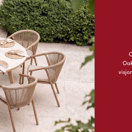
O
Oak
visjo