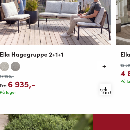
Ella Hagegruppe 2+1+1
Ell
12 5
4 
17 195
,-
6 935
,-
På l
Fra
På lager