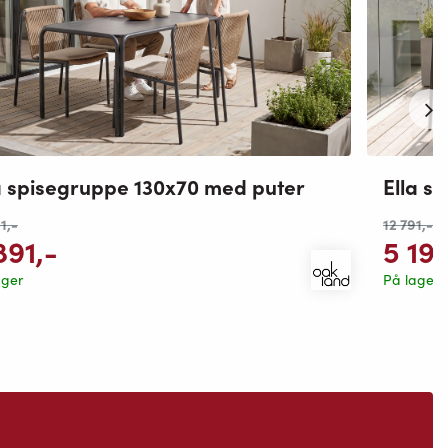
a spisegruppe 130x70 med puter
Ella s
91
,-
12 791
,-
891
,-
5 191
ager
På lager