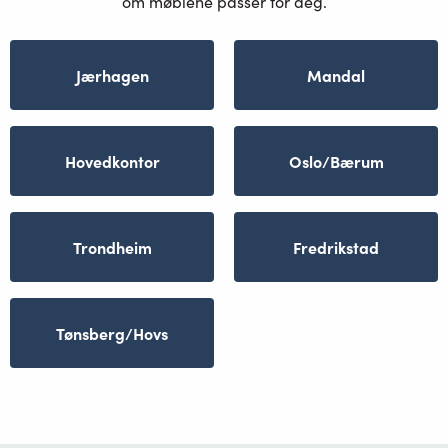
om møblene passer for deg.
Jærhagen
Mandal
Hovedkontor
Oslo/Bærum
Trondheim
Fredrikstad
Tønsberg/Hovs