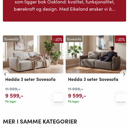
som ligger bak Oakland: kvalitet, funksjonalitet,
bærekraft og design. Med Eikeland ønsker vi å...
-20%
-20%
Sovesofa
Sovesofa
Hedda 3 seter Sovesofa
Hedda 3 seter Sovesofa
11 999
,-
11 999
,-
9 599
,-
9 599
,-
På lager
På lager
MER I SAMME KATEGORIER