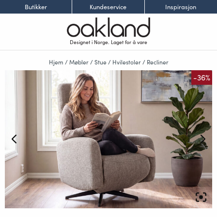
Butikker
Kundeservice
Inspirasjon
Designet i Norge. Laget for å vare
Hjem
/
Møbler
/
Stue
/
Hvilestoler
/
Recliner
-36%