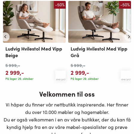
-50%
-50%
Ludvig Hvilestol Med Vipp
Ludvig Hvilestol Med Vipp
Beige
Grå
5 999
,-
5 999
,-
2 999
,-
2 999
,-
På lager 29. oktober
På lager 29. oktober
Velkommen til oss
Vi håper du finner vår nettbutikk inspirerende. Her finner
du over 10.000 møbler og hagemøbler.
Du er også velkommen i en av våre butikker, der du kan få
kyndig hjelp fra en av våre møbel-spesialister og prøve