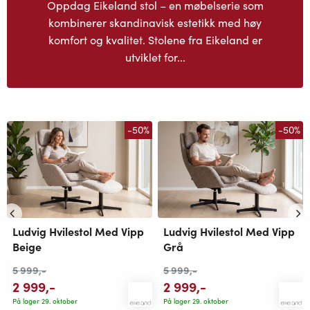
Oppdag Eikeland stol – en møbelserie som
kombinerer skandinavisk estetikk med høy
komfort og kvalitet. Stolene fra Eikeland er
utviklet for...
-50%
-50%
Ludvig Hvilestol Med Vipp
Ludvig Hvilestol Med Vipp
Beige
Grå
5 999
,-
5 999
,-
2 999
,-
2 999
,-
På lager 29. oktober
På lager 29. oktober