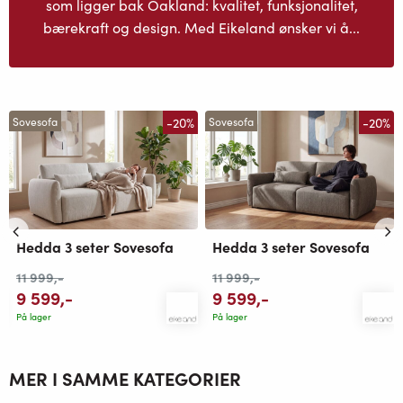
som ligger bak Oakland: kvalitet, funksjonalitet,
bærekraft og design. Med Eikeland ønsker vi å...
-20%
-20%
Sovesofa
Sovesofa
Hedda 3 seter Sovesofa
Hedda 3 seter Sovesofa
11 999
,-
11 999
,-
9 599
,-
9 599
,-
På lager
På lager
MER I SAMME KATEGORIER