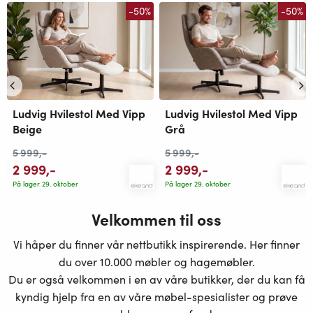
-50%
-50%
Ludvig Hvilestol Med Vipp
Ludvig Hvilestol Med Vipp
Grå
Beige
5 999
,-
5 999
,-
2 999
,-
2 999
,-
På lager 29. oktober
På lager 29. oktober
Velkommen til oss
Vi håper du finner vår nettbutikk inspirerende. Her finner
du over 10.000 møbler og hagemøbler.
Du er også velkommen i en av våre butikker, der du kan få
kyndig hjelp fra en av våre møbel-spesialister og prøve