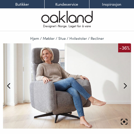
Butikker
Kundeservice
Inspirasjon
Designet i Norge. Laget for å vare
Hjem
/
Møbler
/
Stue
/
Hvilestoler
/
Recliner
-36%