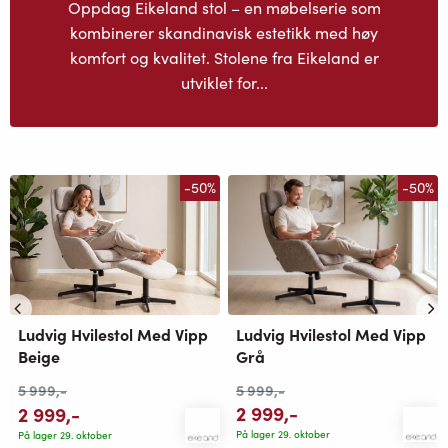
Oppdag Eikeland stol – en møbelserie som
kombinerer skandinavisk estetikk med høy
komfort og kvalitet. Stolene fra Eikeland er
utviklet for...
-50%
-50%
Ludvig Hvilestol Med Vipp
Ludvig Hvilestol Med Vipp
Grå
Beige
5 999
,-
5 999
,-
2 999
,-
2 999
,-
På lager 29. oktober
På lager 29. oktober