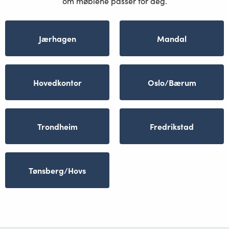
om møblene passer for deg.
Jærhagen
Mandal
Hovedkontor
Oslo/Bærum
Trondheim
Fredrikstad
Tønsberg/Hovs