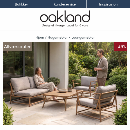
Butikker
Kundeservice
Inspirasjon
Designet i Norge. Laget for å vare
Hjem
/
Hagemøbler
/
Loungemøbler
Allværsputer
-49%