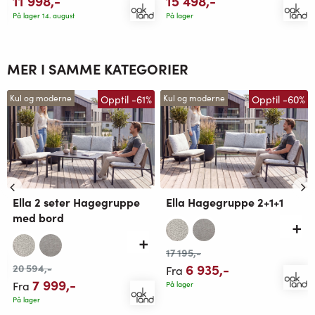
11 998
,-
15 498
,-
På lager 14. august
På lager
MER I SAMME KATEGORIER
Opptil -61%
Opptil -60%
Kul og moderne
Kul og moderne
Ella 2 seter Hagegruppe
Ella Hagegruppe 2+1+1
med bord
17 195
,-
6 935
,-
20 594
,-
Fra
7 999
,-
Fra
På lager
På lager