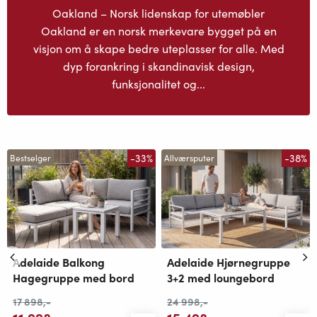
Oakland – Norsk lidenskap for utemøbler
Oakland er en norsk merkevare bygget på en
visjon om å skape bedre uteplasser for alle. Med
dyp forankring i skandinavisk design,
funksjonalitet og...
-33%
-38%
Bestselger
Allværsputer
Adelaide Balkong
Adelaide Hjørnegruppe
Hagegruppe med bord
3+2 med loungebord
17 898
,-
24 998
,-