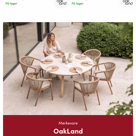
På lager
På lager
Merkevare
OakLand