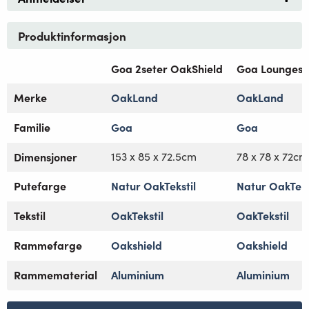
Produktinformasjon
Goa 2seter OakShield
Goa Loungest
Merke
OakLand
OakLand
Familie
Goa
Goa
Dimensjoner
153 x 85 x 72.5cm
78 x 78 x 72cm
Putefarge
Natur OakTekstil
Natur OakTeks
Tekstil
OakTekstil
OakTekstil
Rammefarge
Oakshield
Oakshield
Rammematerial
Aluminium
Aluminium