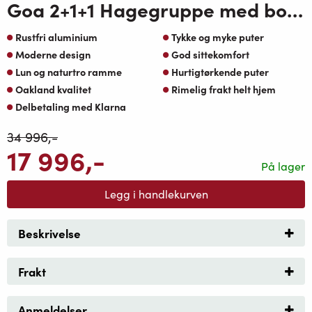
Goa 2+1+1 Hagegruppe med bord røkt Oakshield men natur Oaktekstil puter
Rustfri aluminium
Tykke og myke puter
Moderne design
God sittekomfort
Lun og naturtro ramme
Hurtigtørkende puter
Oakland kvalitet
Rimelig frakt helt hjem
Delbetaling med Klarna
34 996
,-
17 996
,-
På lager
Legg i handlekurven
Beskrivelse
Frakt
Anmeldelser