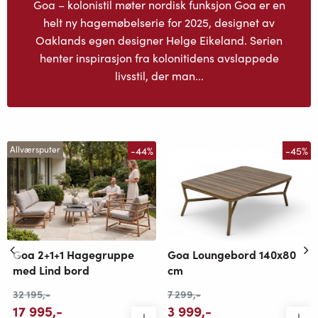
Goa – kolonistil møter nordisk funksjon Goa er en
helt ny hagemøbelserie for 2025, designet av
Oaklands egen designer Helge Eikeland. Serien
henter inspirasjon fra kolonitidens avslappede
livsstil, der man...
-44%
-45%
Allværsputer
Goa 2+1+1 Hagegruppe
Goa Loungebord 140x80
med Lind bord
cm
32 195
,-
7 299
,-
17 995
,-
3 999
,-