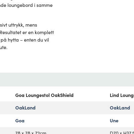
nde loungebord i samme
sivt uttrykk, mens
Resultatet er en komplett
på hytta – enten du vil
ute.
Goa Loungestol OakShield
Lind Loun
OakLand
OakLand
Goa
Une
78 x 78 x 72cm
D70 x H37