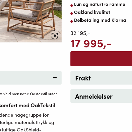
Lun og naturtro ramme
Oakland kvalitet
Delbetaling med Klarna
32 195
,-
17 995
,-
Frakt
hield men natur Oaktekstil puter
Anmeldelser
komfort med OakTekstil
ydende hagegruppe for
rlige materialuttrykk og
 luftige OakShield-