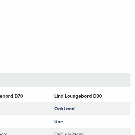
gebord D70
Lind Loungebord D90
OakLand
Une
,5cm
D90 x H32cm