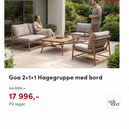
Goa 2+1+1 Hagegruppe med bord
34 996
,-
17 996
,-
På lager