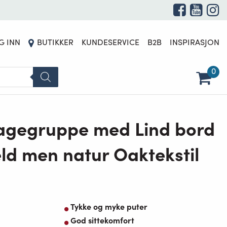
G INN
BUTIKKER
KUNDESERVICE
B2B
INSPIRASJON
0
agegruppe med Lind bord
ld men natur Oaktekstil
Tykke og myke puter
God sittekomfort