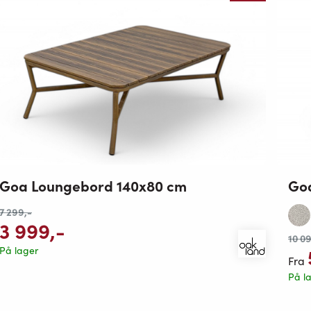
Goa Loungebord 140x80 cm
Goa
7 299
,-
3 999
,-
10 0
På lager
Fra
På l