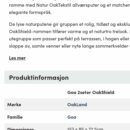
ramme med Natur OakTekstil allværsputer og et matche
elegante formspråk.
De lyse naturputene gir gruppen et rolig, tidløst og eksklu
OakShield-rammen tilfører varme og et naturtro trelook. 
utegruppe som passer perfekt på terrassen, i hagen eller 
slappe av, samle venner eller nyte lange sommerkvelder 
Les mer
Produktinformasjon
Goa 2seter OakShield
Merke
OakLand
Familie
Goa
Dimensjoner
153 x 85 x 72.5cm