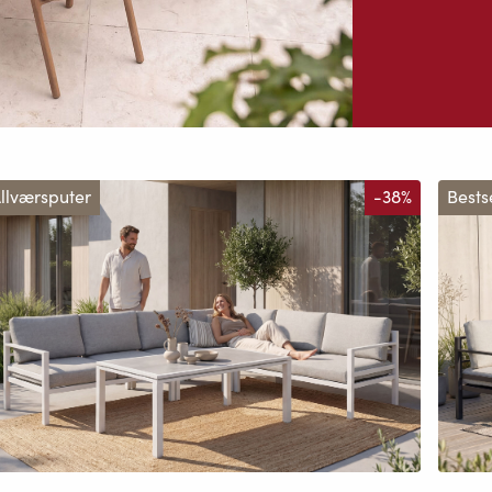
llværsputer
-38%
Bests