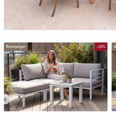
Bestselger
-33%
A