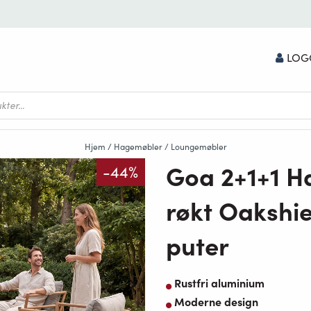
LOG
Hjem
/
Hagemøbler
/
Loungemøbler
Goa 2+1+1 H
-44%
røkt Oakshie
puter
Rustfri aluminium
Moderne design