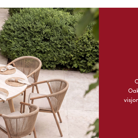
O
Oak
visjo