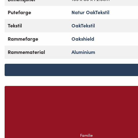
Putefarge
Natur OakTekstil
Tekstil
OakTekstil
Rammefarge
Oakshield
Rammematerial
Aluminium
Familie