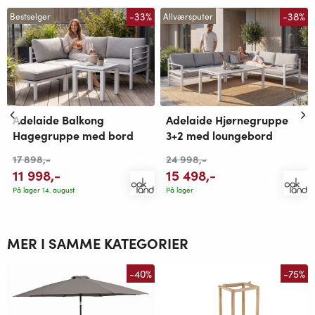
-33%
-38%
Bestselger
Allværsputer
Adelaide Balkong
Adelaide Hjørnegruppe
Hagegruppe med bord
3+2 med loungebord
17 898
,-
24 998
,-
11 998
,-
15 498
,-
På lager 14. august
På lager
MER I SAMME KATEGORIER
-40%
-75%