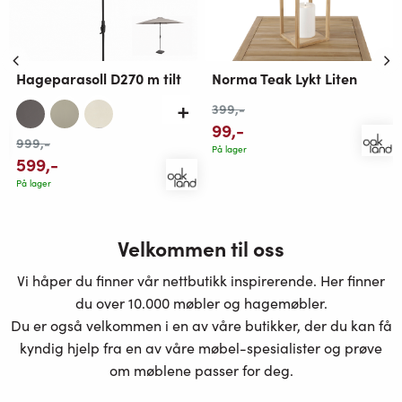
Hageparasoll D270 m tilt
Norma Teak Lykt Liten
399
,-
99
,-
999
,-
På lager
599
,-
På lager
Velkommen til oss
Vi håper du finner vår nettbutikk inspirerende. Her finner
du over 10.000 møbler og hagemøbler.
Du er også velkommen i en av våre butikker, der du kan få
kyndig hjelp fra en av våre møbel-spesialister og prøve
om møblene passer for deg.