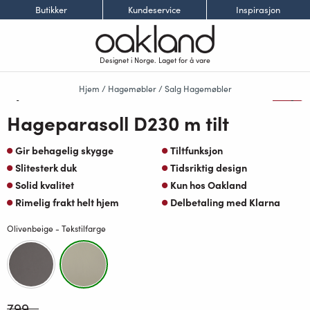
Butikker
Kundeservice
Inspirasjon
Designet i Norge. Laget for å vare
Hjem
/
Hagemøbler
/
Salg Hagemøbler
-50%
Hageparasoll D230 m tilt
Gir behagelig skygge
Tiltfunksjon
Slitesterk duk
Tidsriktig design
Solid kvalitet
Kun hos Oakland
Rimelig frakt helt hjem
Delbetaling med Klarna
Olivenbeige - Tekstilfarge
799
,-