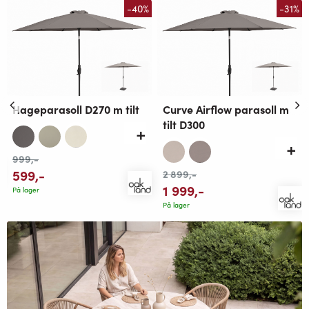
-40%
-31%
Hageparasoll D270 m tilt
Curve Airflow parasoll m
tilt D300
999
,-
599
,-
2 899
,-
1 999
,-
På lager
På lager