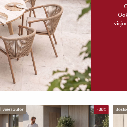
O
Oak
visjo
llværsputer
-38%
Bests