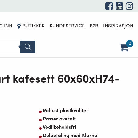
UTSOLGT
G INN
BUTIKKER
KUNDESERVICE
B2B
INSPIRASJON
0
art kafesett 60x60xH74-
Robust plastkvalitet
Passer overalt
Vedlikeholdsfri
Delbetaling med Klarna