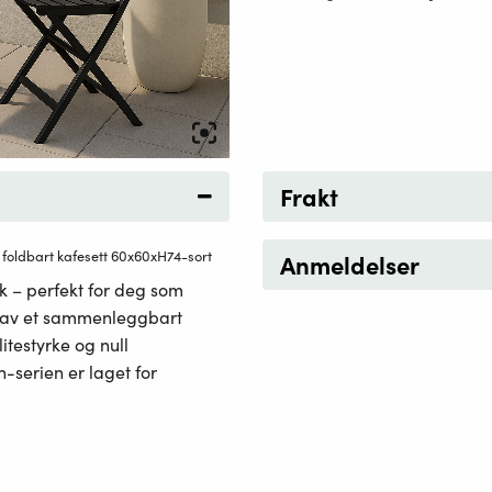
Frakt
 foldbart kafesett 60x60xH74-sort
Anmeldelser
kk – perfekt for deg som
tår av et sammenleggbart
litestyrke og null
-serien er laget for