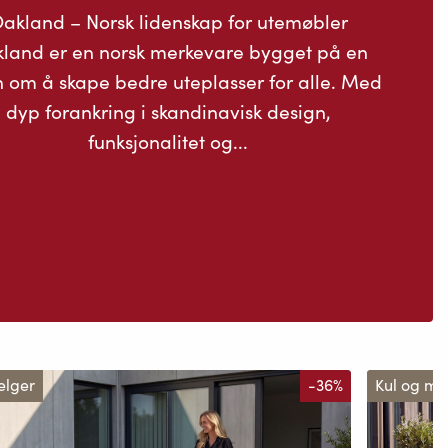
akland – Norsk lidenskap for utemøbler
land er en norsk merkevare bygget på en
n om å skape bedre uteplasser for alle. Med
dyp forankring i skandinavisk design,
funksjonalitet og...
elger
-36%
Kul og m