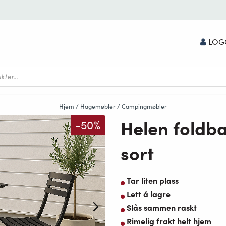
LOG
Hjem
/
Hagemøbler
/
Campingmøbler
Helen foldb
-50%
sort
Tar liten plass
Lett å lagre
Slås sammen raskt
Rimelig frakt helt hjem