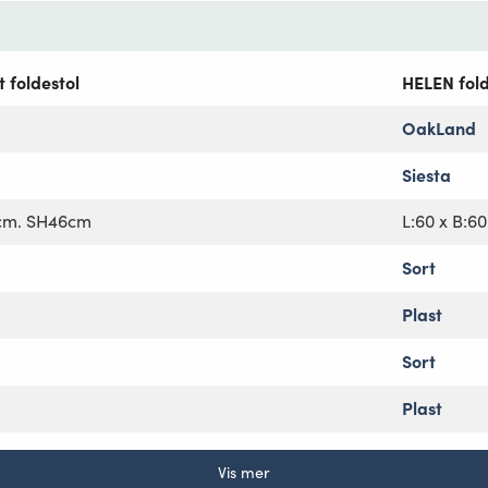
 foldestol
HELEN fol
OakLand
Siesta
cm. SH46cm
L:60 x B:6
Sort
Plast
Sort
Plast
Vis mer