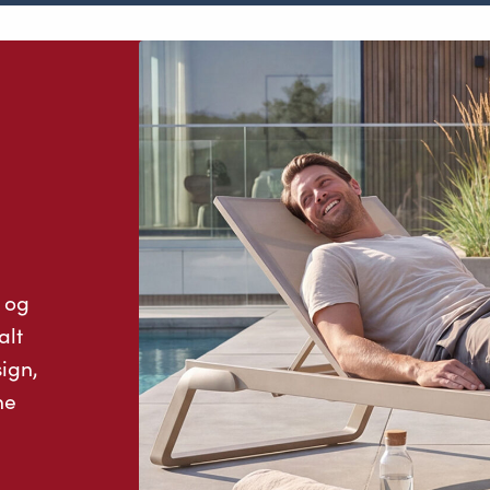
 og
alt
ign,
ne