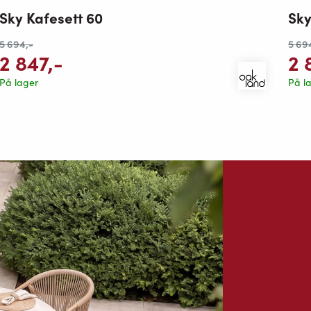
Sky Kafesett 60
Sky
5 694
,-
5 69
2 847
,-
2 
På lager
På l