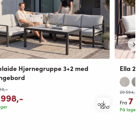
laide Hjørnegruppe 3+2 med
Ella 2
ungebord
98
,-
20 594
,-
 998
,-
7 
Fra
ager
På lager