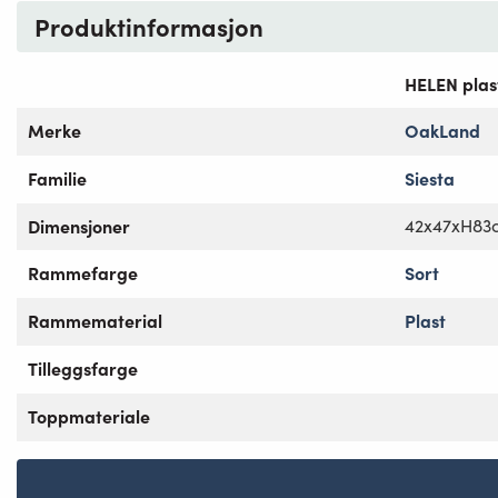
Produktinformasjon
HELEN plast
Merke
OakLand
Familie
Siesta
Dimensjoner
42x47xH83
Rammefarge
Sort
Rammematerial
Plast
Tilleggsfarge
Toppmateriale