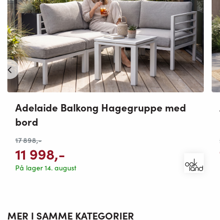
Adelaide Balkong Hagegruppe med
bord
17 898
,-
11 998
,-
På lager 14. august
MER I SAMME KATEGORIER