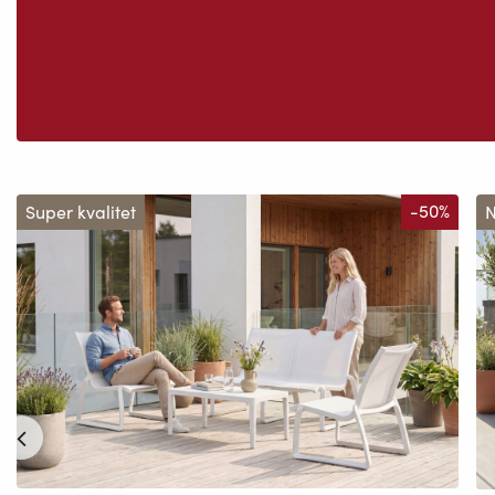
Super kvalitet
-50%
N