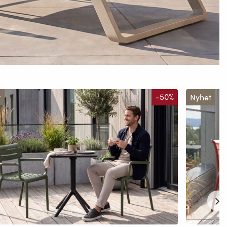
t
-50%
Nyhet