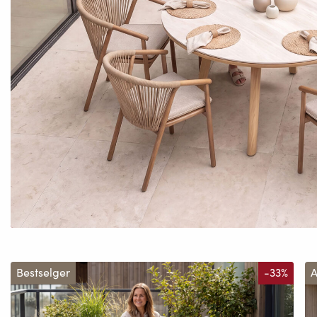
Bestselger
-33%
A