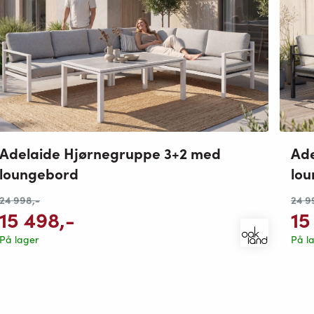
Adelaide Hjørnegruppe 3+2 med
Ade
loungebord
lo
24 998
,-
24 9
15 498
,-
15
På lager
På l