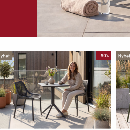
yhet
-50%
Nyhe