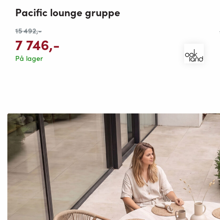
Pacific lounge gruppe
15 492
,-
7 746
,-
På lager