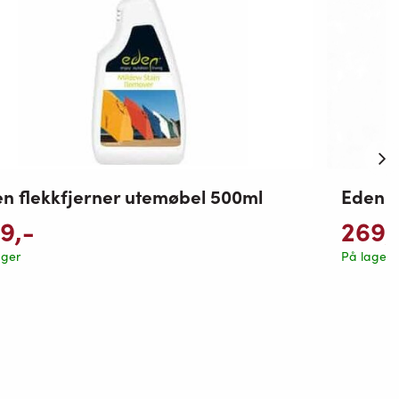
Eden P
n flekkfjerner utemøbel 500ml
269
,
49
,-
På lager
ager