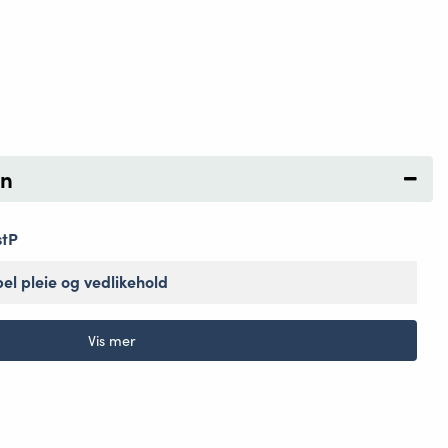
on
stP
el pleie og vedlikehold
Vis mer