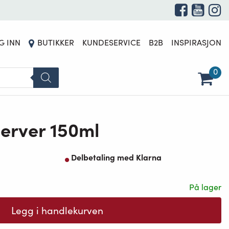
G INN
BUTIKKER
KUNDESERVICE
B2B
INSPIRASJON
0
server 150ml
Delbetaling med Klarna
På lager
Legg i handlekurven