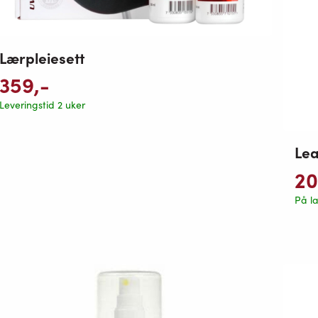
Lærpleiesett
359
,-
Leveringstid 2 uker
Lea
2
På l