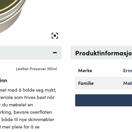
Produktinformasj
Leather Preserver 150ml
Merke
Ern
inn
Familie
Møb
nnet med å holde seg mykt,
eriale som trives best når
ir du møbelet en
rking, bevare overflaten
t både til nye skinnmøbler
t mer pleie for å se