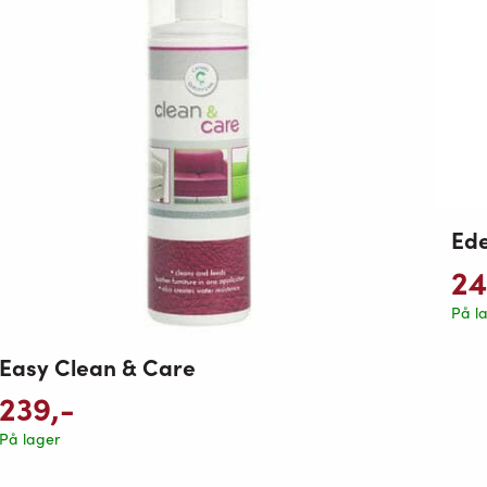
Ede
2
På l
Easy Clean & Care
239
,-
På lager