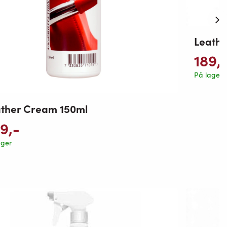
Leathe
189
,
På lager
ther Cream 150ml
09
,-
ager