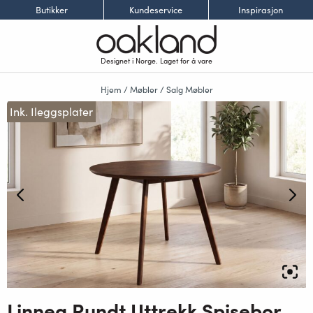
Butikker
Kundeservice
Inspirasjon
Designet i Norge. Laget for å vare
Hjem
/
Møbler
/
Salg Møbler
Ink. Ileggsplater
Linnea Rundt Uttrekk Spisebord Dia100-180 x H76cm Røkt