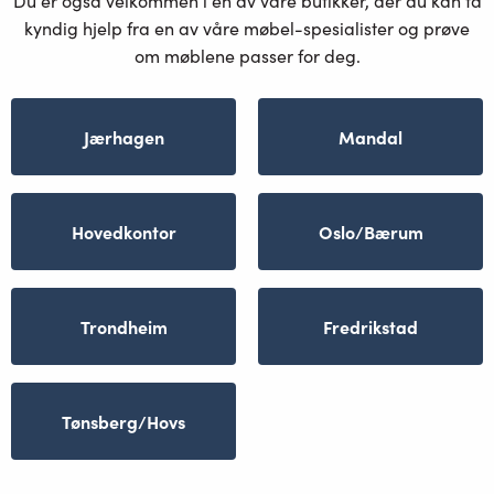
Du er også velkommen i en av våre butikker, der du kan få
kyndig hjelp fra en av våre møbel-spesialister og prøve
om møblene passer for deg.
Jærhagen
Mandal
Hovedkontor
Oslo/Bærum
Trondheim
Fredrikstad
Tønsberg/Hovs