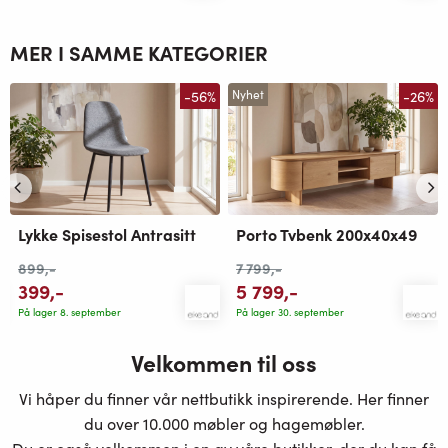
MER I SAMME KATEGORIER
-56%
-26%
Nyhet
Lykke Spisestol Antrasitt
Porto Tvbenk 200x40x49
899
,-
7 799
,-
399
,-
5 799
,-
På lager 8. september
På lager 30. september
Velkommen til oss
Vi håper du finner vår nettbutikk inspirerende. Her finner
du over 10.000 møbler og hagemøbler.