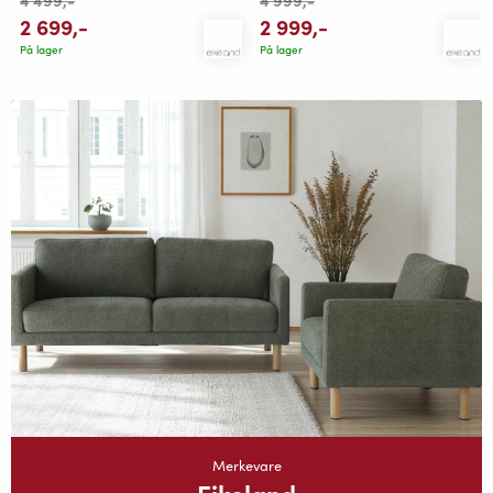
4 499
,-
4 999
,-
2 699
,-
2 999
,-
På lager
På lager
Merkevare
Eikeland