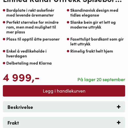
Bordplate i røkt askefinér
Skandinavisk design med
med levende åremønster
tidløs eleganse
Perfekt størrelse for mindre
Slanke bein gir et lett og
rom, men med mulighet til
moderne uttrykk
mer plass
Plass til opptil åtte personer
Fasettslipt bordkant som gir
lett uttrykk
Enkel å vedlikeholde i
Rimelig frakt helt hjem
hverdagen
Delbetaling med Klarna
4 999
,-
På lager 20 september
Legg i handlekurven
Beskrivelse
Frakt