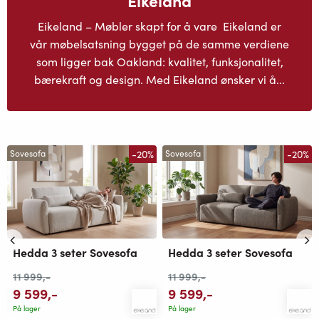
Eikeland – Møbler skapt for å vare Eikeland er
vår møbelsatsning bygget på de samme verdiene
som ligger bak Oakland: kvalitet, funksjonalitet,
bærekraft og design. Med Eikeland ønsker vi å...
-20%
-20%
Sovesofa
Sovesofa
Hedda 3 seter Sovesofa
Hedda 3 seter Sovesofa
11 999
,-
11 999
,-
9 599
,-
9 599
,-
På lager
På lager