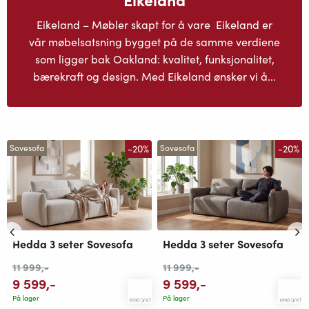
Eikeland – Møbler skapt for å vare Eikeland er
vår møbelsatsning bygget på de samme verdiene
som ligger bak Oakland: kvalitet, funksjonalitet,
bærekraft og design. Med Eikeland ønsker vi å...
-20%
-20%
Sovesofa
Sovesofa
Hedda 3 seter Sovesofa
Hedda 3 seter Sovesofa
11 999
,-
11 999
,-
9 599
,-
9 599
,-
På lager
På lager