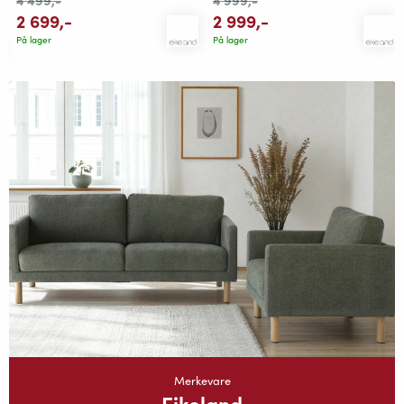
2 699
,-
2 999
,-
På lager
På lager
Merkevare
Eikeland