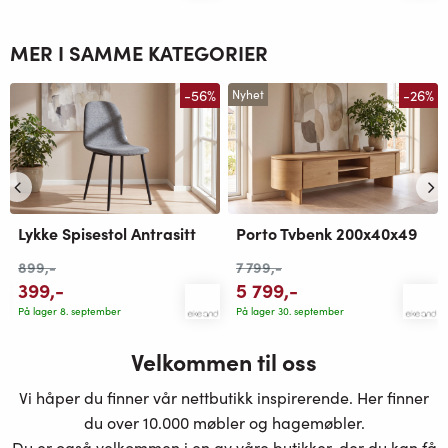
MER I SAMME KATEGORIER
-56%
-26%
Nyhet
Lykke Spisestol Antrasitt
Porto Tvbenk 200x40x49
899
,-
7 799
,-
399
,-
5 799
,-
På lager 8. september
På lager 30. september
Velkommen til oss
Vi håper du finner vår nettbutikk inspirerende. Her finner
du over 10.000 møbler og hagemøbler.
Du er også velkommen i en av våre butikker, der du kan få