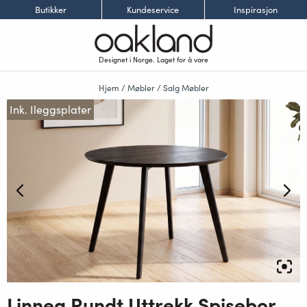
Butikker
Kundeservice
Inspirasjon
Designet i Norge. Laget for å vare
Hjem
/
Møbler
/
Salg Møbler
Ink. Ileggsplater
Linnea Rundt Uttrekk Spisebord Dia100-180 x H76cm Sort