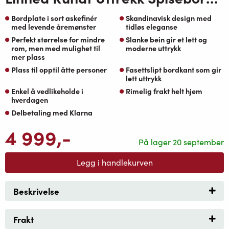
Bordplate i sort askefinér
Skandinavisk design med
med levende åremønster
tidløs eleganse
Perfekt størrelse for mindre
Slanke bein gir et lett og
rom, men med mulighet til
moderne uttrykk
mer plass
Plass til opptil åtte personer
Fasettslipt bordkant som gir
lett uttrykk
Enkel å vedlikeholde i
Rimelig frakt helt hjem
hverdagen
Delbetaling med Klarna
4 999
,-
På lager 20 september
Legg i handlekurven
Beskrivelse
Frakt