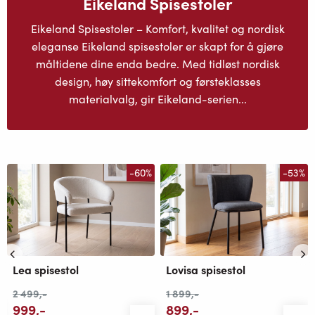
Eikeland Spisestoler
Eikeland Spisestoler – Komfort, kvalitet og nordisk
eleganse Eikeland spisestoler er skapt for å gjøre
måltidene dine enda bedre. Med tidløst nordisk
design, høy sittekomfort og førsteklasses
materialvalg, gir Eikeland-serien...
-60%
-53%
Lea spisestol
Lovisa spisestol
2 499
,-
1 899
,-
999
,-
899
,-