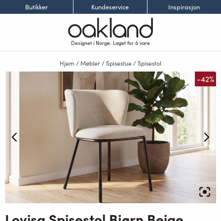
Butikker
Kundeservice
Inspirasjon
Designet i Norge. Laget for å vare
Hjem
/
Møbler
/
Spisestue
/
Spisestol
-42%
Lovisa Spisestol Bjørn Beige