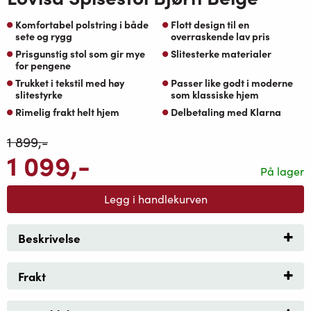
Komfortabel polstring i både
Flott design til en
sete og rygg
overraskende lav pris
Prisgunstig stol som gir mye
Slitesterke materialer
for pengene
Trukket i tekstil med høy
Passer like godt i moderne
slitestyrke
som klassiske hjem
Rimelig frakt helt hjem
Delbetaling med Klarna
1 899
,-
1 099
,-
På lager
Legg i handlekurven
Beskrivelse
Frakt