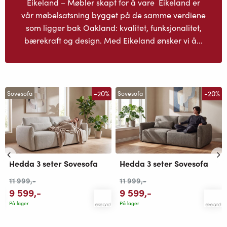
Eikeland – Møbler skapt for å vare Eikeland er
vår møbelsatsning bygget på de samme verdiene
som ligger bak Oakland: kvalitet, funksjonalitet,
bærekraft og design. Med Eikeland ønsker vi å...
-20%
-20%
Sovesofa
Sovesofa
Hedda 3 seter Sovesofa
Hedda 3 seter Sovesofa
11 999
,-
11 999
,-
9 599
,-
9 599
,-
På lager
På lager