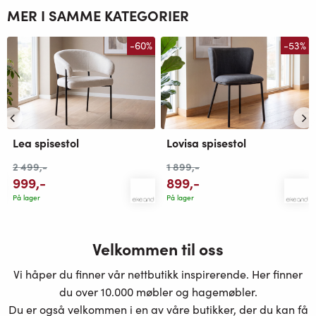
MER I SAMME KATEGORIER
-60%
-53%
Lea spisestol
Lovisa spisestol
2 499
,-
1 899
,-
999
,-
899
,-
På lager
På lager
Velkommen til oss
Vi håper du finner vår nettbutikk inspirerende. Her finner
du over 10.000 møbler og hagemøbler.
Du er også velkommen i en av våre butikker, der du kan få