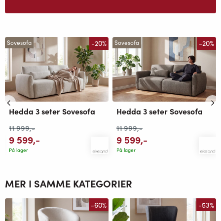
-20%
-20%
Sovesofa
Sovesofa
Hedda 3 seter Sovesofa
Hedda 3 seter Sovesofa
11 999
,-
11 999
,-
9 599
,-
9 599
,-
På lager
På lager
MER I SAMME KATEGORIER
-60%
-53%