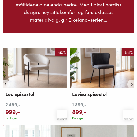
måltidene dine enda bedre. Med tidløst nordisk
design, høy sittekomfort og førsteklasses
materialvalg, gir Eikeland-serien...
-60%
-53%
Lea spisestol
Lovisa spisestol
2 499
,-
1 899
,-
999
,-
899
,-
På lager
På lager