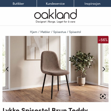
Butikker
Kundeservice
Inspirasjon
Designet i Norge. Laget for å vare
Hjem
/
Møbler
/
Spisestue
/
Spisestol
-56%
Lykke Spisestol Brun Teddy