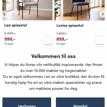
Lea spisestol
Lovisa spisestol
2 499
,-
1 899
,-
999
,-
899
,-
På lager
På lager
Velkommen til oss
Vi håper du finner vår nettbutikk inspirerende. Her finner
du over 10.000 møbler og hagemøbler.
Du er også velkommen i en av våre butikker, der du kan få
kyndig hjelp fra en av våre møbel-spesialister og prøve
om møblene passer for deg.
Jærhagen
Mandal