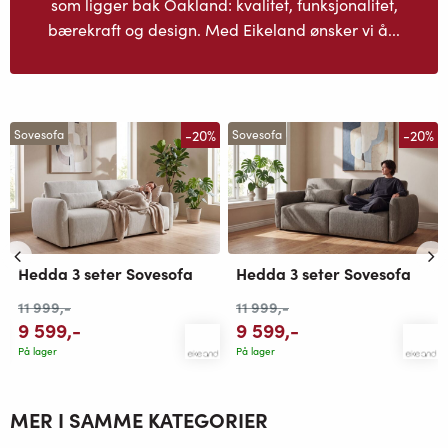
som ligger bak Oakland: kvalitet, funksjonalitet,
bærekraft og design. Med Eikeland ønsker vi å...
-20%
-20%
Sovesofa
Sovesofa
Hedda 3 seter Sovesofa
Hedda 3 seter Sovesofa
11 999
,-
11 999
,-
9 599
,-
9 599
,-
På lager
På lager
MER I SAMME KATEGORIER