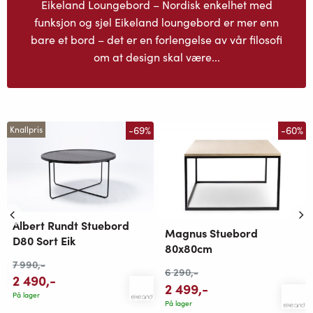
Eikeland Loungebord – Nordisk enkelhet med
funksjon og sjel Eikeland loungebord er mer enn
bare et bord – det er en forlengelse av vår filosofi
om at design skal være...
-69%
-60%
Knallpris
Albert Rundt Stuebord
Magnus Stuebord
D80 Sort Eik
80x80cm
7 990
,-
6 290
,-
2 490
,-
2 499
,-
På lager
På lager