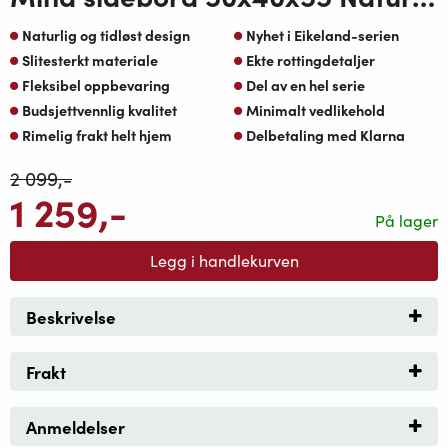
Naturlig og tidløst design
Nyhet i Eikeland-serien
Slitesterkt materiale
Ekte rottingdetaljer
Fleksibel oppbevaring
Del av en hel serie
Budsjettvennlig kvalitet
Minimalt vedlikehold
Rimelig frakt helt hjem
Delbetaling med Klarna
2 099
,-
1 259
,-
På lager
Legg i handlekurven
Beskrivelse
Frakt
Anmeldelser