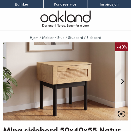
Butikker
Kundeservice
Inspirasjon
Designet i Norge. Laget for å vare
Hjem
/
Møbler
/
Stue
/
Stuebord
/
Sidebord
-40%
Mina sidebord 50x40x55 Natur Melamine, Sorte metall bein