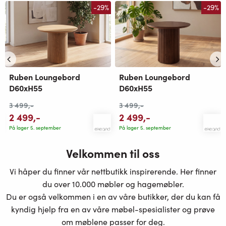
-29%
-29%
Ruben Loungebord
Ruben Loungebord
D60xH55
D60xH55
3 499
,-
3 499
,-
2 499
,-
2 499
,-
På lager 5. september
På lager 5. september
Velkommen til oss
Vi håper du finner vår nettbutikk inspirerende. Her finner
du over 10.000 møbler og hagemøbler.
Du er også velkommen i en av våre butikker, der du kan få
kyndig hjelp fra en av våre møbel-spesialister og prøve
om møblene passer for deg.