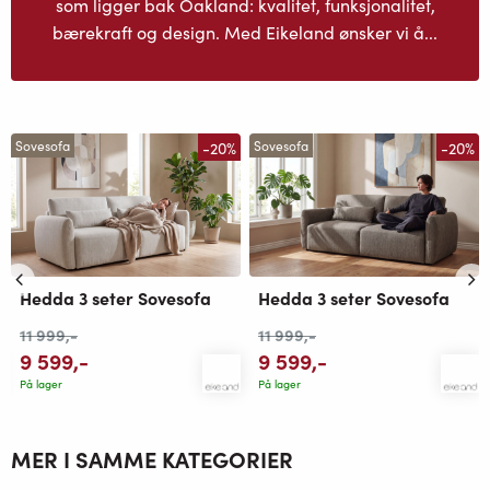
som ligger bak Oakland: kvalitet, funksjonalitet,
bærekraft og design. Med Eikeland ønsker vi å...
-20%
-20%
Sovesofa
Sovesofa
Hedda 3 seter Sovesofa
Hedda 3 seter Sovesofa
11 999
,-
11 999
,-
9 599
,-
9 599
,-
På lager
På lager
MER I SAMME KATEGORIER