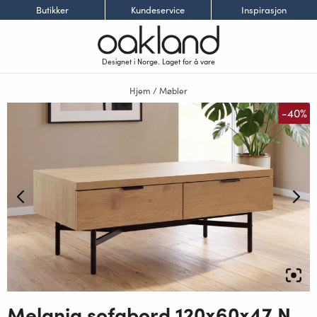
Butikker
Kundeservice
Inspirasjon
Designet i Norge. Laget for å vare
Hjem
/
Møbler
-40%
Melania sofabord 120x60x47 Natur Melamine, Sorte metall bein