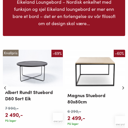
Eikeland Loungebord – Nordisk enkelhet med
funksjon og sjel Eikeland loungebord er mer enn
bare et bord – det er en forlengelse av vår filosofi
om at design skal være...
-69%
-60%
Knallpris
Albert Rundt Stuebord
Magnus Stuebord
D80 Sort Eik
80x80cm
7 990
,-
6 290
,-
2 490
,-
2 499
,-
På lager
På lager