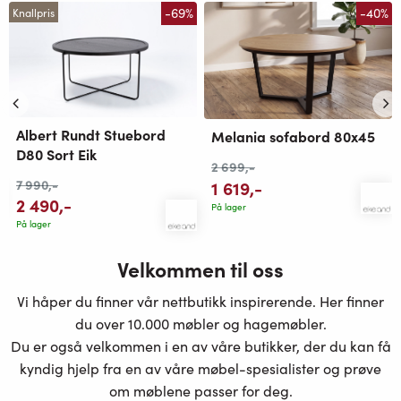
-69%
-40%
Knallpris
Albert Rundt Stuebord
Melania sofabord 80x45
D80 Sort Eik
2 699
,-
7 990
,-
1 619
,-
2 490
,-
På lager
På lager
Velkommen til oss
Vi håper du finner vår nettbutikk inspirerende. Her finner
du over 10.000 møbler og hagemøbler.
Du er også velkommen i en av våre butikker, der du kan få
kyndig hjelp fra en av våre møbel-spesialister og prøve
om møblene passer for deg.