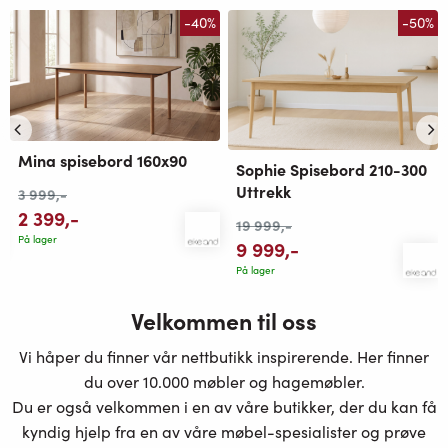
-40%
-50%
Mina spisebord 160x90
Sophie Spisebord 210-300
Uttrekk
3 999
,-
2 399
,-
19 999
,-
På lager
9 999
,-
På lager
Velkommen til oss
Vi håper du finner vår nettbutikk inspirerende. Her finner
du over 10.000 møbler og hagemøbler.
Du er også velkommen i en av våre butikker, der du kan få
kyndig hjelp fra en av våre møbel-spesialister og prøve