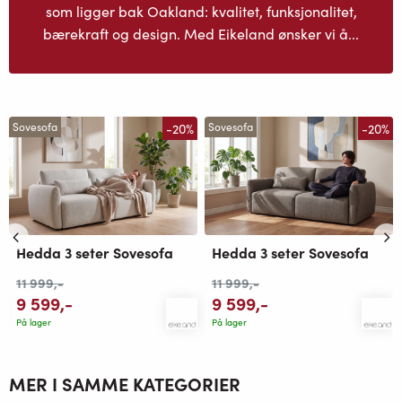
som ligger bak Oakland: kvalitet, funksjonalitet,
bærekraft og design. Med Eikeland ønsker vi å...
-20%
-20%
Sovesofa
Sovesofa
Hedda 3 seter Sovesofa
Hedda 3 seter Sovesofa
11 999
,-
11 999
,-
9 599
,-
9 599
,-
På lager
På lager
MER I SAMME KATEGORIER