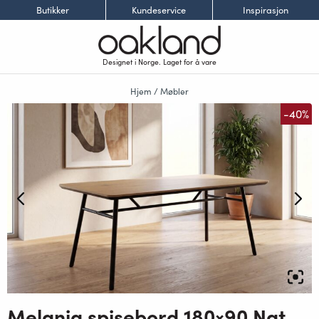
Butikker
Kundeservice
Inspirasjon
Designet i Norge. Laget for å vare
Hjem
/
Møbler
-40%
Melania spisebord 180×90 Natur Melamine, Sorte metall bein