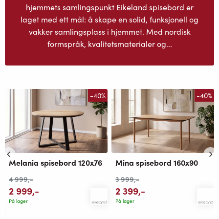
hjemmets samlingspunkt Eikeland spisebord er
laget med ett mål: å skape en solid, funksjonell og
vakker samlingsplass i hjemmet. Med nordisk
formspråk, kvalitetsmaterialer og...
-40%
-40%
Melania spisebord 120x76
Mina spisebord 160x90
4 999
,-
3 999
,-
2 999
,-
2 399
,-
På lager
På lager