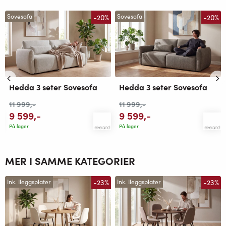
-20%
-20%
Sovesofa
Sovesofa
Hedda 3 seter Sovesofa
Hedda 3 seter Sovesofa
11 999
,-
11 999
,-
9 599
,-
9 599
,-
På lager
På lager
MER I SAMME KATEGORIER
-23%
-23%
Ink. Ileggsplater
Ink. Ileggsplater