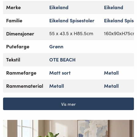
Merke
Eikeland
Eikeland
Familie
Eikeland Spisestoler
Eikeland Spis
Dimensjoner
55 x 43.5 x H85.5cm
160x90xH75cm
Putefarge
Grønn
Tekstil
OTE BEACH
Rammefarge
Matt sort
Metall
Rammematerial
Metall
Metall
Vis mer