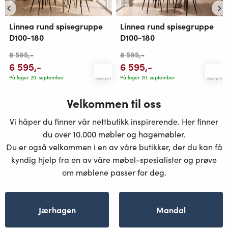
Linnea rund spisegruppe
Linnea rund spisegruppe
D100-180
D100-180
8 595
,-
8 595
,-
6 595
,-
6 595
,-
På lager 20. september
På lager 20. september
Velkommen til oss
Vi håper du finner vår nettbutikk inspirerende. Her finner
du over 10.000 møbler og hagemøbler.
Du er også velkommen i en av våre butikker, der du kan få
kyndig hjelp fra en av våre møbel-spesialister og prøve
om møblene passer for deg.
Jærhagen
Mandal