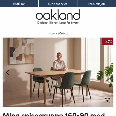
Butikker
Kundeservice
Inspirasjon
Designet i Norge. Laget for å vare
Hjem
/
Møbler
-47%
Mina spisegruppe 160×90 med Lykke spisestoler grønn