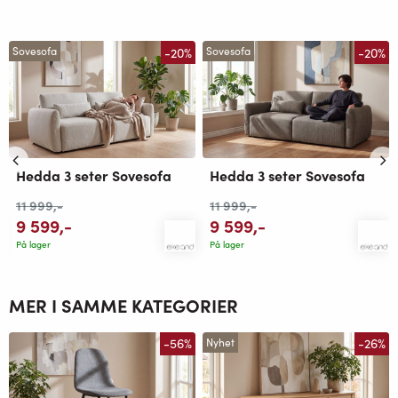
-20%
-20%
Sovesofa
Sovesofa
Hedda 3 seter Sovesofa
Hedda 3 seter Sovesofa
11 999
,-
11 999
,-
9 599
,-
9 599
,-
På lager
På lager
MER I SAMME KATEGORIER
-56%
-26%
Nyhet