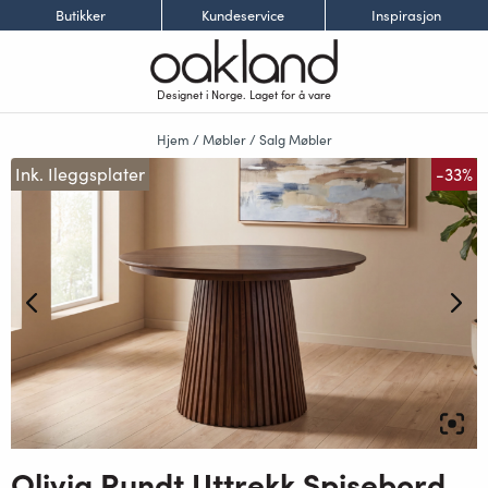
Butikker
Kundeservice
Inspirasjon
Designet i Norge. Laget for å vare
Hjem
/
Møbler
/
Salg Møbler
Ink. Ileggsplater
-33%
Olivia Rundt Uttrekk Spisebord Dia120-280 x H75cm Røkt