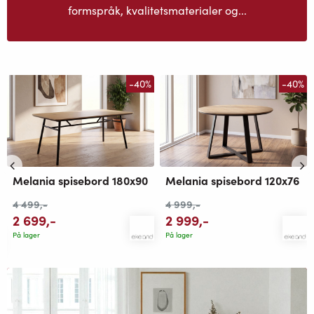
formspråk, kvalitetsmaterialer og...
-40%
-40%
Melania spisebord 180x90
Melania spisebord 120x76
4 499
,-
4 999
,-
2 699
,-
2 999
,-
På lager
På lager