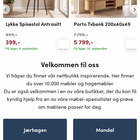
Lykke Spisestol Antrasitt
Porto Tvbenk 200x40x49
899
,-
7 799
,-
399
,-
5 799
,-
På lager 8. september
På lager 30. september
Velkommen til oss
Vi håper du finner vår nettbutikk inspirerende. Her finner
du over 10.000 møbler og hagemøbler.
Du er også velkommen i en av våre butikker, der du kan få
kyndig hjelp fra en av våre møbel-spesialister og prøve
om møblene passer for deg.
Jærhagen
Mandal