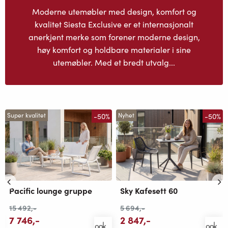
Moderne utemøbler med design, komfort og
kvalitet Siesta Exclusive er et internasjonalt
anerkjent merke som forener moderne design,
høy komfort og holdbare materialer i sine
utemøbler. Med et bredt utvalg...
-50%
-50%
Super kvalitet
Nyhet
Pacific lounge gruppe
Sky Kafesett 60
15 492
,-
5 694
,-
7 746
,-
2 847
,-