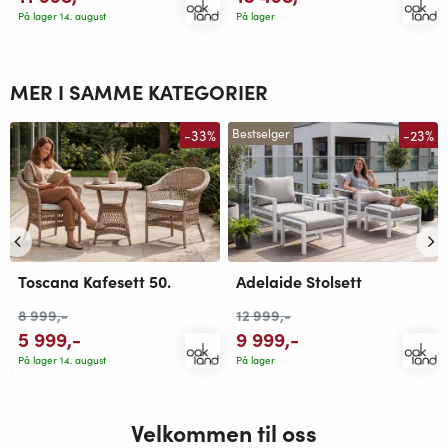
På lager 14. august
På lager
MER I SAMME KATEGORIER
-33%
-23%
Bestselger
Toscana Kafesett 50.
Adelaide Stolsett
8 999
,-
12 999
,-
5 999
,-
9 999
,-
På lager 14. august
På lager
Velkommen til oss