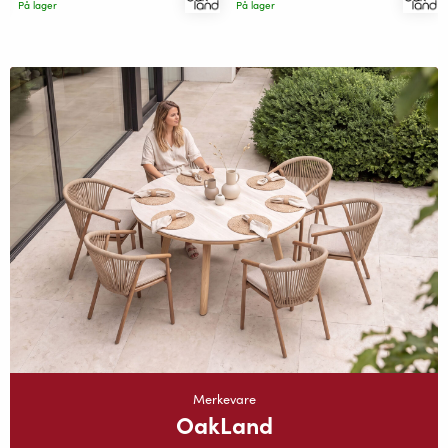
På lager
På lager
Merkevare
OakLand