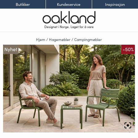
Butikker
Kundeservice
Inspirasjon
Designet i Norge. Laget for å vare
Hjem
/
Hagemøbler
/
Campingmøbler
Nyhet
-50%