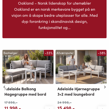
Oakland – Norsk lidenskap for utemøbler
Oakland er en norsk merkevare bygget på en
visjon om å skape bedre uteplasser for alle. Med
dyp forankring i skandinavisk design,
funksjonalitet og...
-33%
-38%
Bestselger
Allværsputer
Adelaide Balkong
Adelaide Hjørnegruppe
Hagegruppe med bord
3+2 med loungebord
17 898
,-
24 998
,-
11 998
,-
15 498
,-