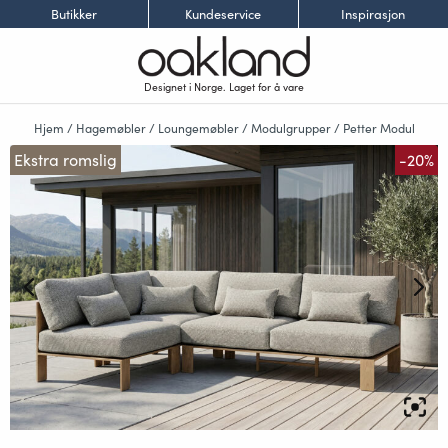
Butikker
Kundeservice
Inspirasjon
Designet i Norge. Laget for å vare
Hjem
/
Hagemøbler
/
Loungemøbler
/
Modulgrupper
/
Petter Modul
Ekstra romslig
-20%