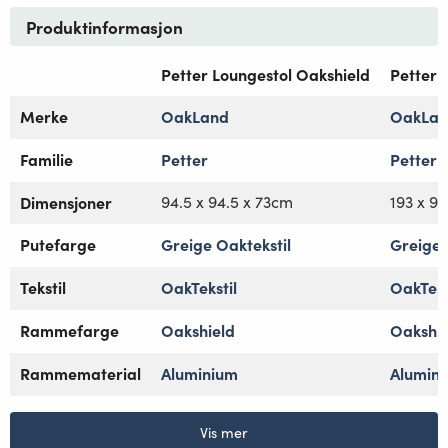
Produktinformasjon
Petter Loungestol Oakshield
Petter 
Merke
OakLand
OakLa
Familie
Petter
Petter
Dimensjoner
94.5 x 94.5 x 73cm
193 x 9
Putefarge
Greige Oaktekstil
Greige 
Tekstil
OakTekstil
OakTeks
Rammefarge
Oakshield
Oakshie
Rammematerial
Aluminium
Alumin
Vis mer