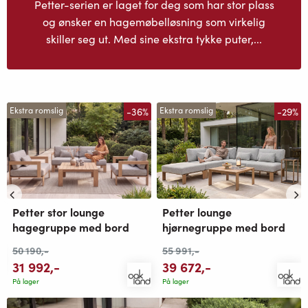
Petter-serien er laget for deg som har stor plass
og ønsker en hagemøbelløsning som virkelig
skiller seg ut. Med sine ekstra tykke puter,...
-36%
-29%
Ekstra romslig
Ekstra romslig
Petter stor lounge
Petter lounge
hagegruppe med bord
hjørnegruppe med bord
50 190
,-
55 991
,-
31 992
,-
39 672
,-
På lager
På lager