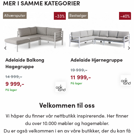
MER I SAMME KATEGORIER
-33%
-40%
Allværsputer
Bestselger
Adelaide Hjørnegruppe
Adelaide Balkong
Hagegruppe
19 999
,-
11 999
,-
14 999
,-
9 999
,-
På lager
På lager
Velkommen til oss
Vi håper du finner vår nettbutikk inspirerende. Her finner
du over 10.000 møbler og hagemøbler.
Du er også velkommen i en av våre butikker, der du kan få