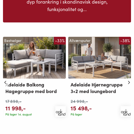
dyp forankring i skandinavisk design,
funksjonalitet og...
-33%
-38%
Bestselger
Allværsputer
Adelaide Balkong
Adelaide Hjørnegruppe
Hagegruppe med bord
3+2 med loungebord
17 898
,-
24 998
,-
11 998
,-
15 498
,-
På lager 14. august
På lager