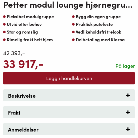
Petter modul lounge hjørnegruppe oakshield med greige oaktekstil puter
Fleksibel modulgruppe
Bygg din egen gruppe
Utvid etter behov
Praktisk putefeste
Stor og romslig
Vedlikeholdsfri trelook
Rimelig frakt helt hjem
Delbetaling med Klarna
42 393
,-
33 917
,-
På lager
Legg i handlekurven
Beskrivelse
Frakt
Anmeldelser