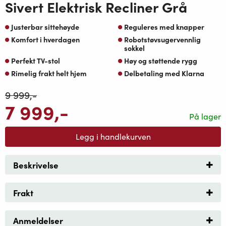
Sivert Elektrisk Recliner Grå
Justerbar sittehøyde
Reguleres med knapper
Komfort i hverdagen
Robotstøvsugervennlig
sokkel
Perfekt TV-stol
Høy og støttende rygg
Rimelig frakt helt hjem
Delbetaling med Klarna
9 999
,-
7 999
,-
På lager
Legg i handlekurven
Beskrivelse
Frakt
Anmeldelser