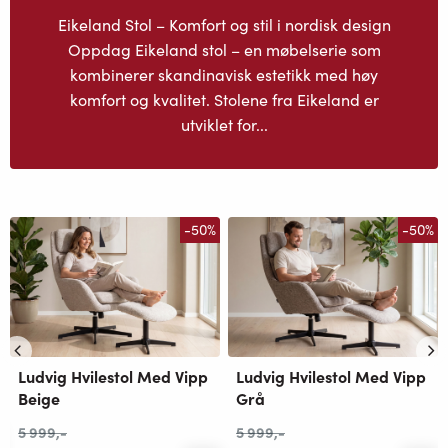
Eikeland Stol – Komfort og stil i nordisk design
Oppdag Eikeland stol – en møbelserie som
kombinerer skandinavisk estetikk med høy
komfort og kvalitet. Stolene fra Eikeland er
utviklet for...
-50%
-50%
Ludvig Hvilestol Med Vipp
Ludvig Hvilestol Med Vipp
Beige
Grå
5 999
,-
5 999
,-