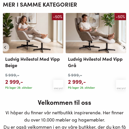
MER I SAMME KATEGORIER
-50%
-50%
Ludvig Hvilestol Med Vipp
Ludvig Hvilestol Med Vipp
Beige
Grå
5 999
,-
5 999
,-
2 999
,-
2 999
,-
På lager 29. oktober
På lager 29. oktober
Velkommen til oss
Vi håper du finner vår nettbutikk inspirerende. Her finner
du over 10.000 møbler og hagemøbler.
Du er også velkommen i en av våre butikker, der du kan få