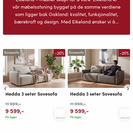
vår møbelsatsning bygget på de samme verdiene
som ligger bak Oakland: kvalitet, funksjonalitet,
bærekraft og design. Med Eikeland ønsker vi å...
-20%
-20%
Sovesofa
Sovesofa
Hedda 3 seter Sovesofa
Hedda 3 seter Sovesofa
11 999
,-
11 999
,-
9 599
,-
9 599
,-
På lager
På lager