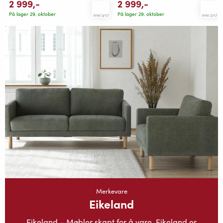
2 999
,-
2 999
,-
På lager 29. oktober
På lager 29. oktober
Merkevare
Eikeland
Eikeland – Møbler skapt for å vare Eikeland er