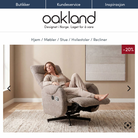
Butikker
Kundeservice
Inspirasjon
Designet i Norge. Laget for å vare
Hjem
/
Møbler
/
Stue
/
Hvilestoler
/
Recliner
-20%