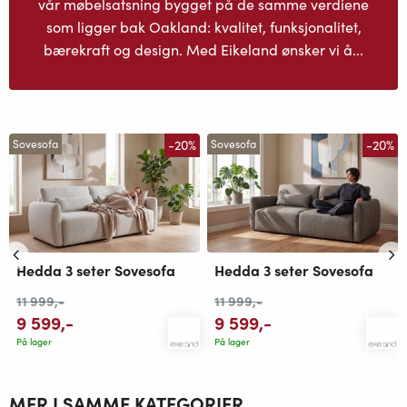
vår møbelsatsning bygget på de samme verdiene
som ligger bak Oakland: kvalitet, funksjonalitet,
bærekraft og design. Med Eikeland ønsker vi å...
-20%
-20%
Sovesofa
Sovesofa
Hedda 3 seter Sovesofa
Hedda 3 seter Sovesofa
11 999
,-
11 999
,-
9 599
,-
9 599
,-
På lager
På lager
MER I SAMME KATEGORIER