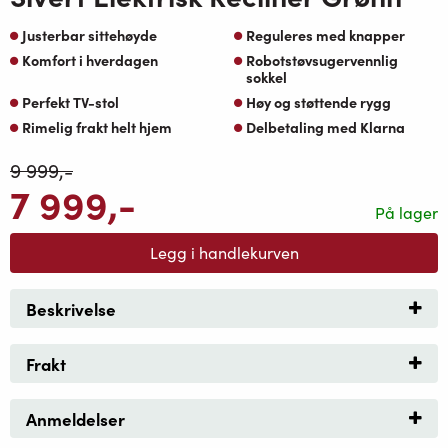
Justerbar sittehøyde
Reguleres med knapper
Komfort i hverdagen
Robotstøvsugervennlig
sokkel
Perfekt TV-stol
Høy og støttende rygg
Rimelig frakt helt hjem
Delbetaling med Klarna
9 999
,-
7 999
,-
På lager
Legg i handlekurven
Beskrivelse
Frakt
Anmeldelser