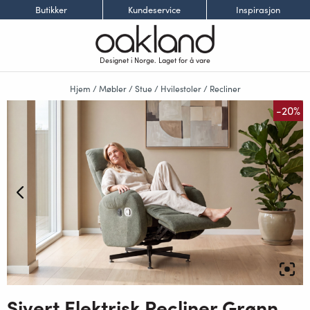
Butikker
Kundeservice
Inspirasjon
Designet i Norge. Laget for å vare
Hjem
/
Møbler
/
Stue
/
Hvilestoler
/
Recliner
-20%
Sivert Elektrisk Recliner Grønn