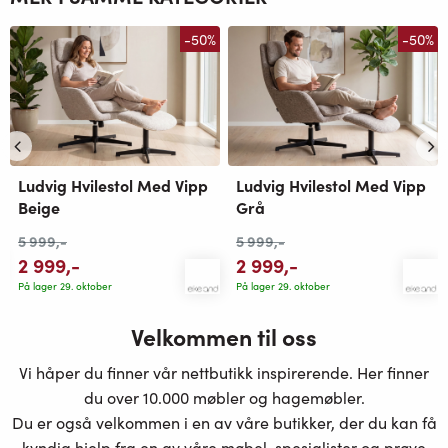
-50%
-50%
Ludvig Hvilestol Med Vipp
Ludvig Hvilestol Med Vipp
Beige
Grå
5 999
,-
5 999
,-
2 999
,-
2 999
,-
På lager 29. oktober
På lager 29. oktober
Velkommen til oss
Vi håper du finner vår nettbutikk inspirerende. Her finner
du over 10.000 møbler og hagemøbler.
Du er også velkommen i en av våre butikker, der du kan få
kyndig hjelp fra en av våre møbel-spesialister og prøve