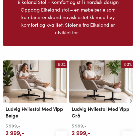
Eikeland Stol – Komfort og stil i nordisk design
Oppdag Eikeland stol – en møbelserie som
kombinerer skandinavisk estetikk med høy
komfort og kvalitet. Stolene fra Eikeland er
utviklet for...
-50%
-50%
Ludvig Hvilestol Med Vipp
Ludvig Hvilestol Med Vipp
Beige
Grå
5 999
,-
5 999
,-
2 999
,-
2 999
,-