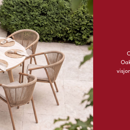
O
Oak
visjo