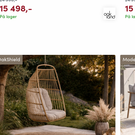
15 498
,-
15
På lager
På l
akShield
Mode