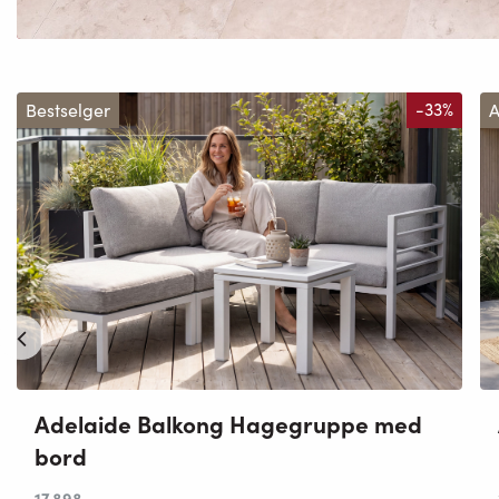
Bestselger
-33%
A
Adelaide Balkong Hagegruppe med
bord
17 898
,-