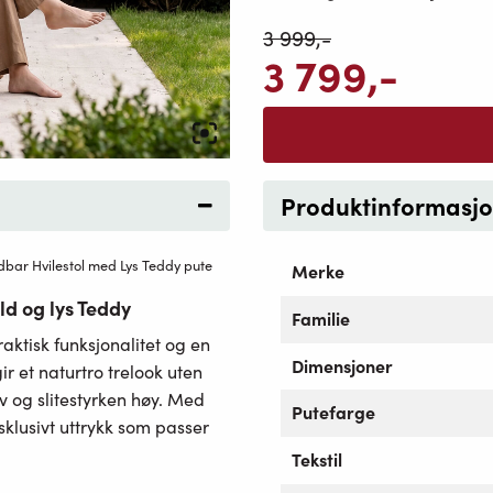
3 999
,-
3 799
,-
Produktinformasj
dbar Hvilestol med Lys Teddy pute
Merke
d og lys Teddy
Familie
ktisk funksjonalitet og en
Dimensjoner
 et naturtro trelook uten
v og slitestyrken høy. Med
Putefarge
sklusivt uttrykk som passer
Tekstil