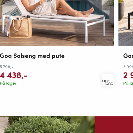
Goa Solseng med pute
Go
5 798
,-
3 99
4 438
,-
2 
På lager
På l