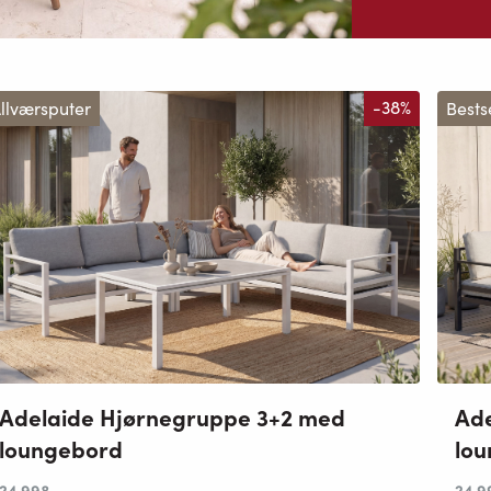
llværsputer
-38%
Bests
Adelaide Hjørnegruppe 3+2 med
Ade
loungebord
lo
24 998
,-
24 9