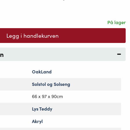
På lager
Legg i handlekurven
on
OakLand
Solstol og Solseng
66 x 97 x 90cm
Lys Teddy
Akryl