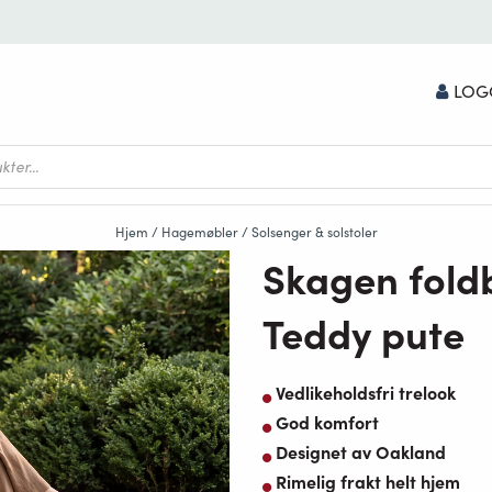
LOG
Hjem
/
Hagemøbler
/
Solsenger & solstoler
Skagen foldb
Teddy pute
Vedlikeholdsfri trelook
God komfort
Designet av Oakland
Rimelig frakt helt hjem