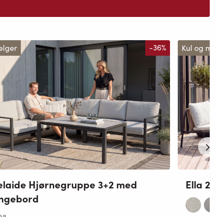
elger
-36%
Kul og m
laide Hjørnegruppe 3+2 med
Ella 2
ungebord
98
,-