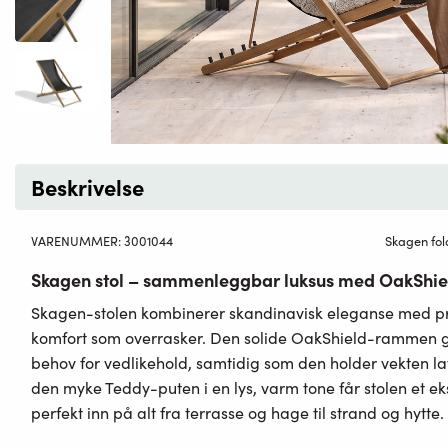
Beskrivelse
VARENUMMER:
3001044
Skagen fol
Skagen stol – sammenleggbar luksus med OakShiel
Skagen-stolen kombinerer skandinavisk eleganse med pra
komfort som overrasker. Den solide OakShield-rammen gir
behov for vedlikehold, samtidig som den holder vekten la
den myke Teddy-puten i en lys, varm tone får stolen et ek
perfekt inn på alt fra terrasse og hage til strand og hytte.