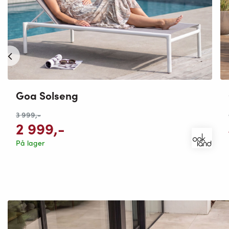
Goa Solseng
3 999
,-
2 999
,-
På lager