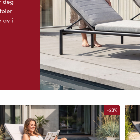
ør deg
toler
 av i
.
-23%