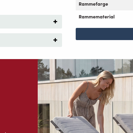
Rammefarge
Rammematerial