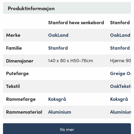
Produktinformasjon
Stanford heve senkebord
Stanford 
Merke
OakLand
OakLand
Familie
Stanford
Stanford
Dimensjoner
140 x 80 x H50-76cm
Hjørne 90 
Putefarge
Greige Oak
Tekstil
OakTekstil
Rammefarge
Koksgrå
Koksgrå
Rammematerial
Aluminium
Aluminium
Vis mer