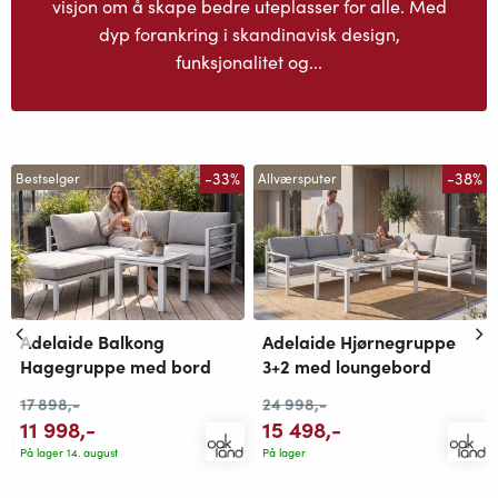
visjon om å skape bedre uteplasser for alle. Med
dyp forankring i skandinavisk design,
funksjonalitet og...
-33%
-38%
Bestselger
Allværsputer
Adelaide Balkong
Adelaide Hjørnegruppe
Hagegruppe med bord
3+2 med loungebord
17 898
,-
24 998
,-
11 998
,-
15 498
,-
På lager 14. august
På lager