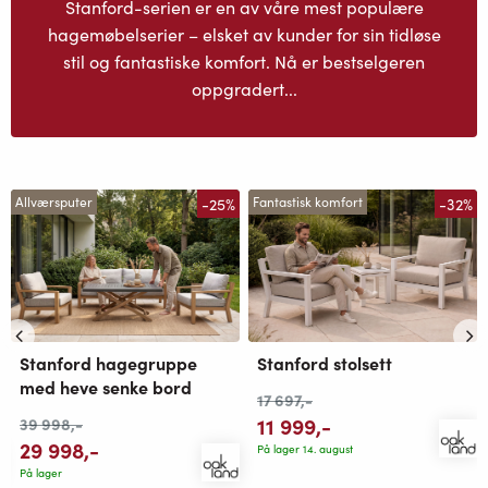
Stanford-serien er en av våre mest populære
hagemøbelserier – elsket av kunder for sin tidløse
stil og fantastiske komfort. Nå er bestselgeren
oppgradert...
-25%
-32%
Allværsputer
Fantastisk komfort
Stanford hagegruppe
Stanford stolsett
med heve senke bord
17 697
,-
11 999
,-
39 998
,-
29 998
,-
På lager 14. august
På lager