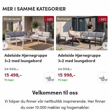
MER I SAMME KATEGORIER
-38%
-36%
Allværsputer
Bestselger
Adelaide Hjørnegruppe
Adelaide Hjørnegruppe
3+2 med loungebord
3+2 med loungebord
24 998
,-
24 998
,-
15 498
,-
15 998
,-
På lager
På lager
Velkommen til oss
Vi håper du finner vår nettbutikk inspirerende. Her finner
du over 10.000 møbler og hagemøbler.