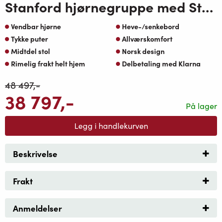
Stanford hjørnegruppe med Stanford hevesenke bord koks-greige
Vendbar hjørne
Heve-/senkebord
Tykke puter
Allværskomfort
Midtdel stol
Norsk design
Rimelig frakt helt hjem
Delbetaling med Klarna
48 497
,-
38 797
,-
På lager
Legg i handlekurven
Beskrivelse
Frakt
Anmeldelser