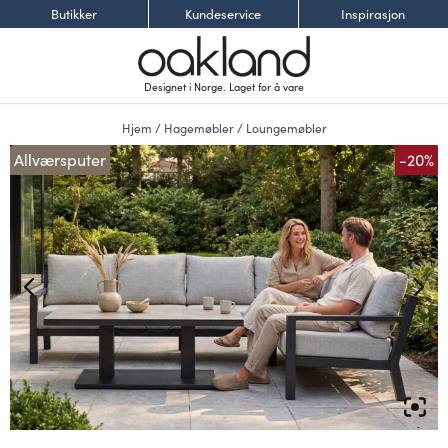
Butikker
Kundeservice
Inspirasjon
Designet i Norge. Laget for å vare
Hjem
/
Hagemøbler
/
Loungemøbler
Allværsputer
-20%