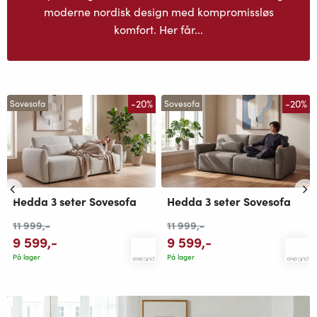
moderne nordisk design med kompromissløs
komfort. Her får...
-20%
-20%
Sovesofa
Sovesofa
Hedda 3 seter Sovesofa
Hedda 3 seter Sovesofa
11 999
,-
11 999
,-
9 599
,-
9 599
,-
På lager
På lager