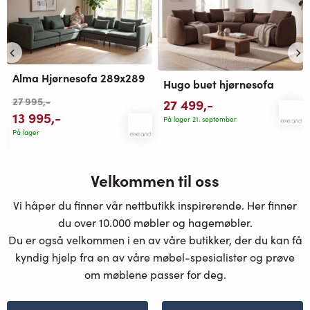
Alma Hjørnesofa 289x289
Hugo buet hjørnesofa
27 995
,-
27 499
,-
13 995
,-
På lager 21. september
På lager
Velkommen til oss
Vi håper du finner vår nettbutikk inspirerende. Her finner
du over 10.000 møbler og hagemøbler.
Du er også velkommen i en av våre butikker, der du kan få
kyndig hjelp fra en av våre møbel-spesialister og prøve
om møblene passer for deg.