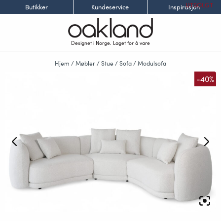
UTSOLGT
Butikker
Kundeservice
Inspirasjon
Designet i Norge. Laget for å vare
Hjem
/
Møbler
/
Stue
/
Sofa
/
Modulsofa
-40%