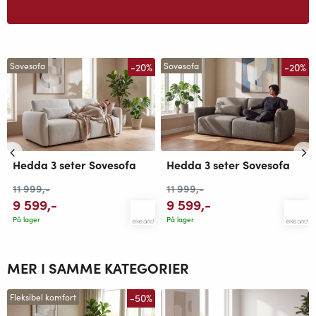
-20%
-20%
Sovesofa
Sovesofa
Hedda 3 seter Sovesofa
Hedda 3 seter Sovesofa
11 999
,-
11 999
,-
9 599
,-
9 599
,-
På lager
På lager
MER I SAMME KATEGORIER
-50%
Fleksibel komfort