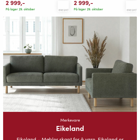
2 999
,-
2 999
,-
På lager 29. oktober
På lager 29. oktober
Merkevare
Eikeland
Eikeland – Møbler skapt for å vare Eikeland er