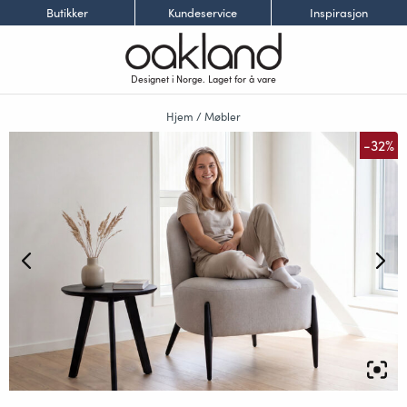
Butikker
Kundeservice
Inspirasjon
Designet i Norge. Laget for å vare
Hjem
/
Møbler
-32%