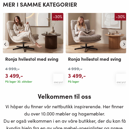
MER I SAMME KATEGORIER
-30%
-30%
Ronja hvilestol med sving
Ronja hvilestol med sving
4 999
,-
4 999
,-
3 499
,-
3 499
,-
På lager 30. oktober
På lager
Velkommen til oss
Vi håper du finner vår nettbutikk inspirerende. Her finner
du over 10.000 møbler og hagemøbler.
Du er også velkommen i en av våre butikker, der du kan få
kyndig hjelp fra en av våre møbel-spesialister og prøve