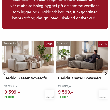
vår møbelsatsning bygget på de samme verdiene
som ligger bak Oakland: kvalitet, funksjonalitet,
bærekraft og design. Med Eikeland ønsker vi å...
-20%
-20%
Sovesofa
Sovesofa
Hedda 3 seter Sovesofa
Hedda 3 seter Sovesofa
11 999
,-
11 999
,-
9 599
,-
9 599
,-
På lager
På lager