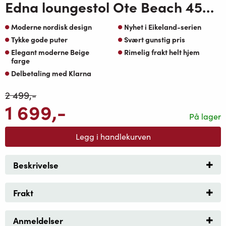
Edna loungestol Ote Beach 453 Beige
Moderne nordisk design
Nyhet i Eikeland-serien
Tykke gode puter
Svært gunstig pris
Elegant moderne Beige
Rimelig frakt helt hjem
farge
Delbetaling med Klarna
2 499
,-
1 699
,-
På lager
Legg i handlekurven
Beskrivelse
Frakt
Anmeldelser