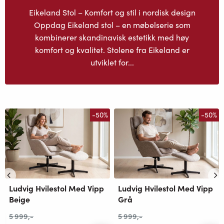
Eikeland Stol – Komfort og stil i nordisk design
Oppdag Eikeland stol – en møbelserie som
kombinerer skandinavisk estetikk med høy
komfort og kvalitet. Stolene fra Eikeland er
utviklet for...
-50%
-50%
Ludvig Hvilestol Med Vipp
Ludvig Hvilestol Med Vipp
Beige
Grå
5 999
,-
5 999
,-