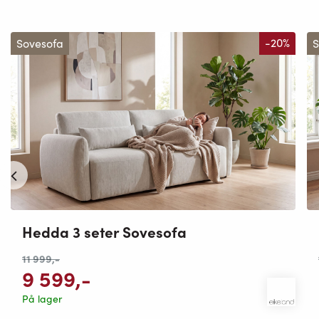
Sovesofa
-20%
S
Hedda 3 seter Sovesofa
11 999
,-
9 599
,-
På lager