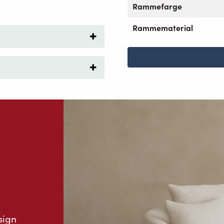
Rammefarge
Rammematerial
sign