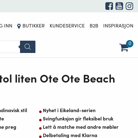
G INN
BUTIKKER
KUNDESERVICE
B2B
INSPIRASJON
0
tol liten Ote Ote Beach
dinavisk stil
Nyhet i Eikeland-serien
te
Svingfunksjon gir fleksibel bruk
ne preg
Lett å matche med andre møbler
Delbetaling med Klarna