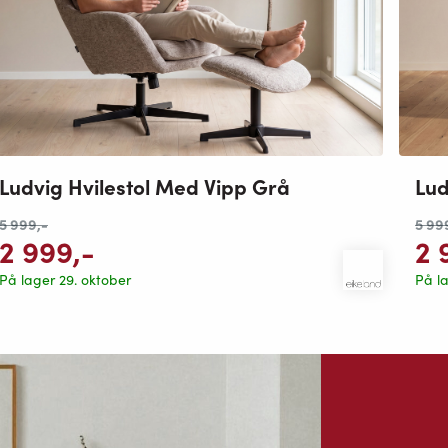
Ludvig Hvilestol Med Vipp Grå
Lud
5 999
,-
5 99
2 999
,-
2 
På lager 29. oktober
På la