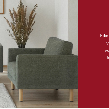
Eike
v
ve
f