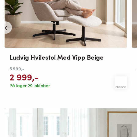
Ludvig Hvilestol Med Vipp Beige
5 999
,-
2 999
,-
På lager 29. oktober