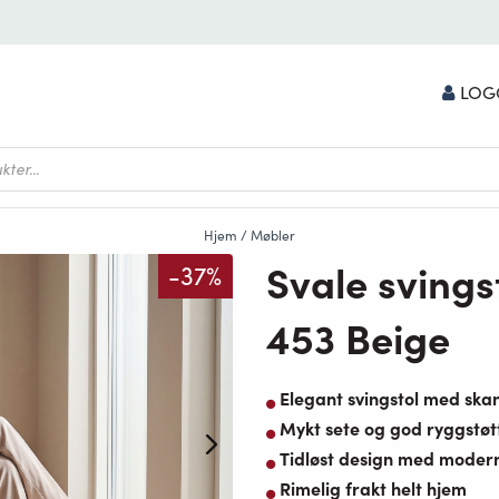
LOG
Hjem
/
Møbler
Svale svings
-37%
453 Beige
Elegant svingstol med skan
Mykt sete og god ryggstøt
Tidløst design med moder
Rimelig frakt helt hjem