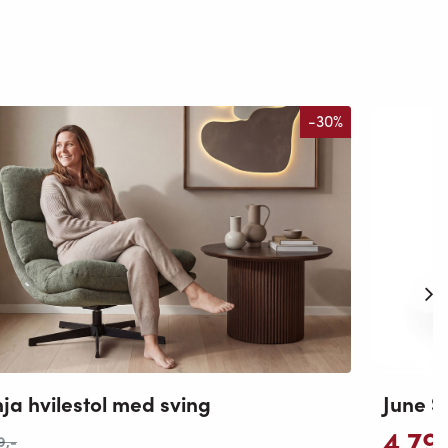
-30%
ja hvilestol med sving
June S
4 79
9
,-