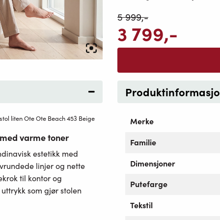
5 999
,-
3 799
,-
Produktinformasj
stol liten Ote Ote Beach 453 Beige
Merke
t med varme toner
Familie
dinavisk estetikk med
Dimensjoner
vrundede linjer og nette
ekrok til kontor og
Putefarge
 uttrykk som gjør stolen
Tekstil