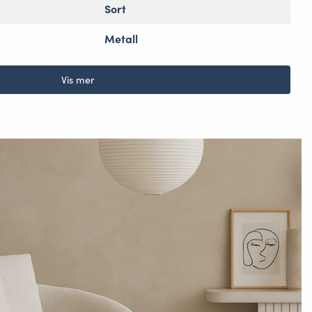
Sort
Metall
Vis mer