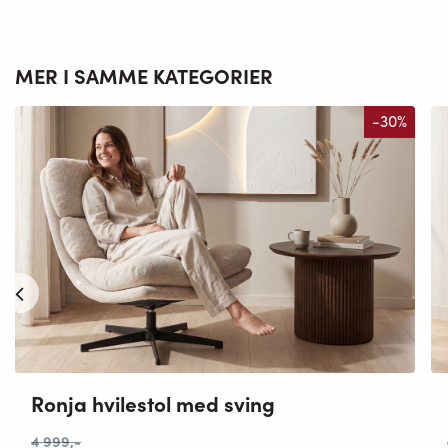
MER I SAMME KATEGORIER
-30%
Ronja hvilestol med sving
4 999
,-