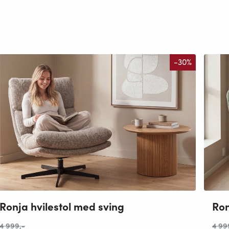
-30%
Ronja hvilestol med sving
Ron
4 999
,-
4 99