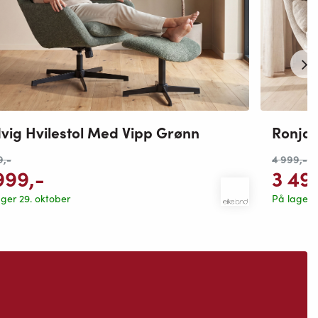
vig Hvilestol Med Vipp Grønn
Ronja 
9
,-
4 999
,-
999
,-
3 49
ger 29. oktober
På lager 