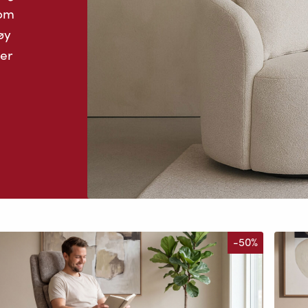
som
øy
 er
-50%