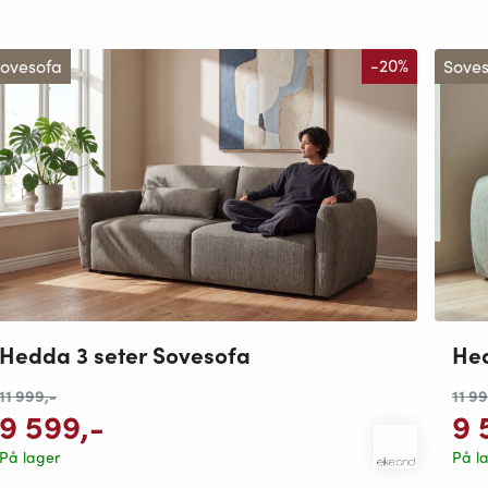
ovesofa
-20%
Sove
Hed
Hedda 3 seter Sovesofa
11 9
11 999
,-
9 
9 599
,-
På l
På lager