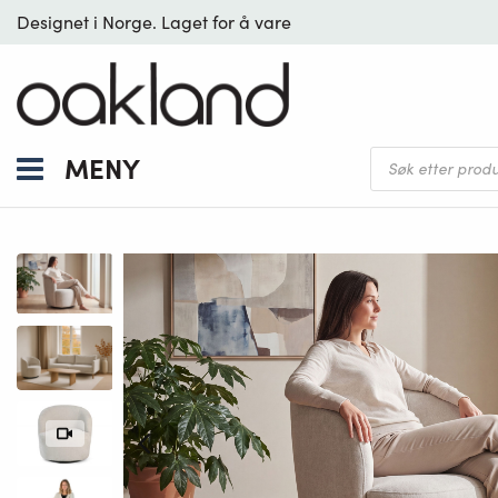
Designet i Norge. Laget for å vare
Products
MENY
search