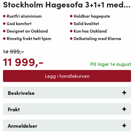
Stockholm Hagesofa 3+1+1 med bord Muskat aluminium og Mørk Natur puter
Rustfri aluminium
Holdbar hagepute
God komfort
Solid kvalitet
Designet av Oakland
Kun hos Oakland
Rimelig frakt helt hjem
Delbetaling med Klarna
14 999
,-
11 999
,-
På lager 14 august
Legg i handlekurven
Beskrivelse
Frakt
Anmeldelser