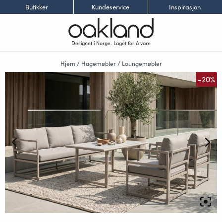
Butikker
Kundeservice
Inspirasjon
Designet i Norge. Laget for å vare
Hjem
/
Hagemøbler
/
Loungemøbler
-20%