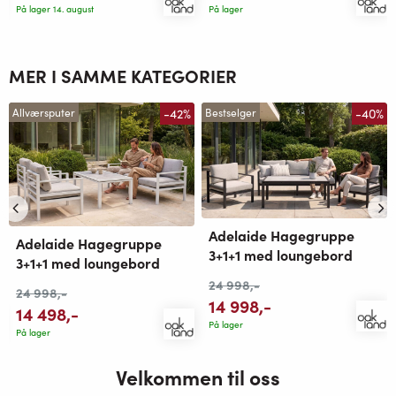
På lager 14. august
På lager
MER I SAMME KATEGORIER
-42%
-40%
Allværsputer
Bestselger
Adelaide Hagegruppe
Adelaide Hagegruppe
3+1+1 med loungebord
3+1+1 med loungebord
24 998
,-
24 998
,-
14 998
,-
14 498
,-
På lager
På lager
Velkommen til oss