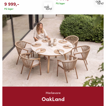
9 999
,-
På lager
På lager
Merkevare
OakLand