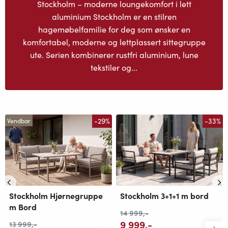
Stockholm – moderne loungekomfort i lett
aluminium Stockholm er en stilren
hagemøbelfamilie for deg som ønsker en
komfortabel, moderne og lettplassert sittegruppe
ute. Serien kombinerer rustfri aluminium, lune
tekstiler og...
-29%
-33%
Vendbar
Stockholm 3+1+1 m bord
Stockholm Hjørnegruppe
m Bord
14 999
,-
9 999
,-
13 999
,-