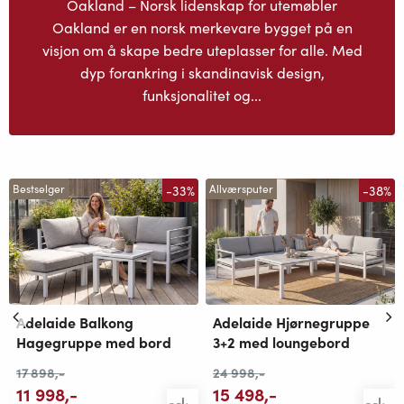
Oakland – Norsk lidenskap for utemøbler
Oakland er en norsk merkevare bygget på en
visjon om å skape bedre uteplasser for alle. Med
dyp forankring i skandinavisk design,
funksjonalitet og...
-33%
-38%
Bestselger
Allværsputer
Adelaide Balkong
Adelaide Hjørnegruppe
Hagegruppe med bord
3+2 med loungebord
17 898
,-
24 998
,-
11 998
,-
15 498
,-