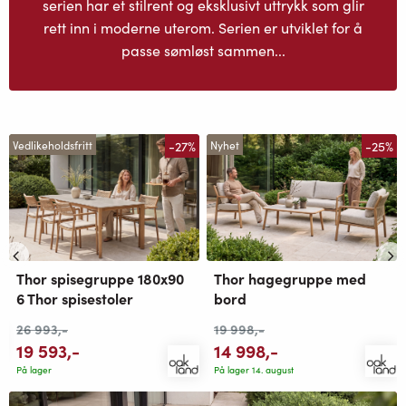
serien har et stilrent og eksklusivt uttrykk som glir
rett inn i moderne uterom. Serien er utviklet for å
passe sømløst sammen...
-27%
-25%
Vedlikeholdsfritt
Nyhet
Thor spisegruppe 180x90
Thor hagegruppe med
6 Thor spisestoler
bord
26 993
,-
19 998
,-
19 593
,-
14 998
,-
På lager
På lager 14. august