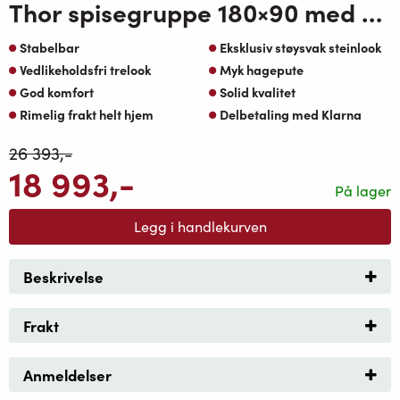
Thor spisegruppe 180×90 med 6 Thor spisestoler natur brun sunfab puter røkt oakshield
Stabelbar
Eksklusiv støysvak steinlook
Vedlikeholdsfri trelook
Myk hagepute
God komfort
Solid kvalitet
Rimelig frakt helt hjem
Delbetaling med Klarna
26 393
,-
18 993
,-
På lager
Legg i handlekurven
Beskrivelse
Frakt
Anmeldelser