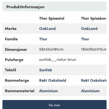
Produktinformasjon
Thor Spisestol
Thor Spisebord
Merke
OakLand
OakLand
Familie
Thor
Thor
Dimensjoner
58x55xH81cm
180x90xH75cm
Putefarge
sunfab__natur-brun
Tekstil
Sunfab
Rammefarge
Røkt Oakshield
Røkt Oakshield
Rammematerial
Aluminium
Aluminium
Vis mer