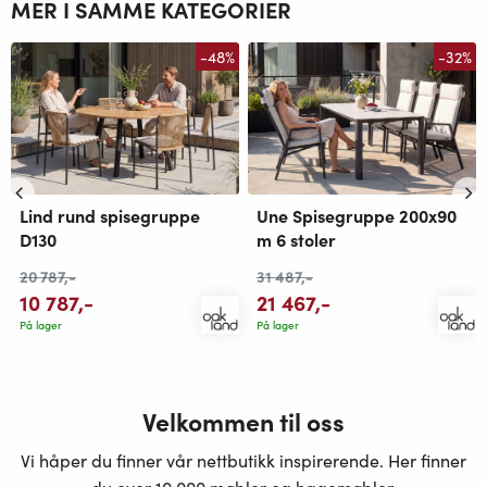
MER I SAMME KATEGORIER
-48%
-32%
Lind rund spisegruppe
Une Spisegruppe 200x90
D130
m 6 stoler
20 787
,-
31 487
,-
10 787
,-
21 467
,-
På lager
På lager
Velkommen til oss
Vi håper du finner vår nettbutikk inspirerende. Her finner