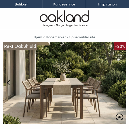
Butikker
Kundeservice
Inspirasjon
Designet i Norge. Laget for å vare
Hjem
/
Hagemøbler
/
Spisemøbler ute
Røkt OakShield
-28%