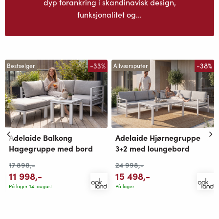
dyp forankring i skandinavisk design,
funksjonalitet og...
-33%
-38%
Bestselger
Allværsputer
Adelaide Balkong
Adelaide Hjørnegruppe
Hagegruppe med bord
3+2 med loungebord
17 898
,-
24 998
,-
11 998
,-
15 498
,-
På lager 14. august
På lager