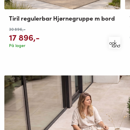
Tiril regulerbar Hjørnegruppe m bord
30 896
,-
17 896
,-
På lager