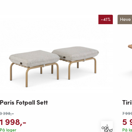
-41%
Heve
Paris Fotpall Sett
Tir
3 398
,-
7 99
1 998
,-
5 
På lager
På l