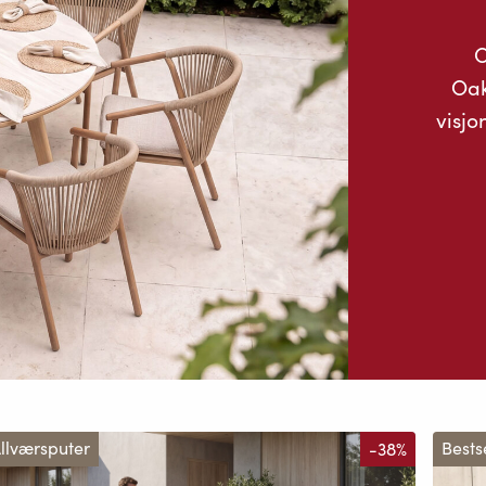
O
Oak
visjo
llværsputer
-38%
Bests