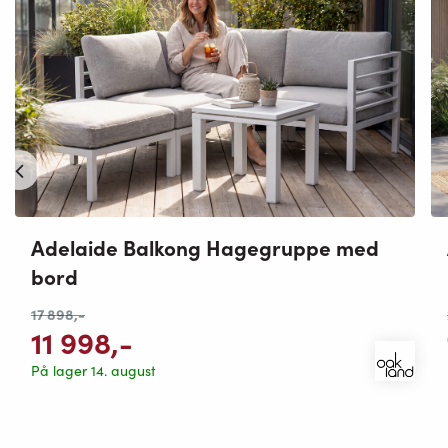
Adelaide Balkong Hagegruppe med
bord
17 898
,-
11 998
,-
På lager 14. august