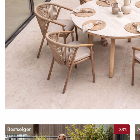
Bestselger
-33%
A