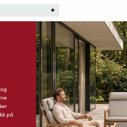
 og
rne
ker
ykk på