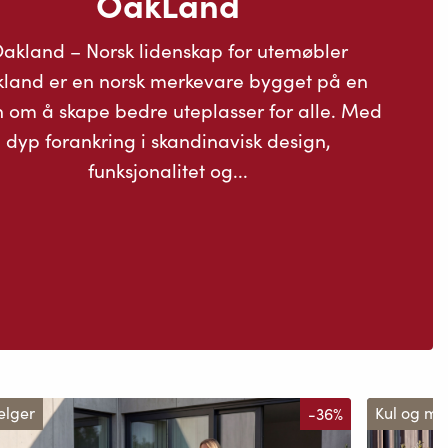
OakLand
akland – Norsk lidenskap for utemøbler
land er en norsk merkevare bygget på en
n om å skape bedre uteplasser for alle. Med
dyp forankring i skandinavisk design,
funksjonalitet og...
elger
-36%
Kul og m