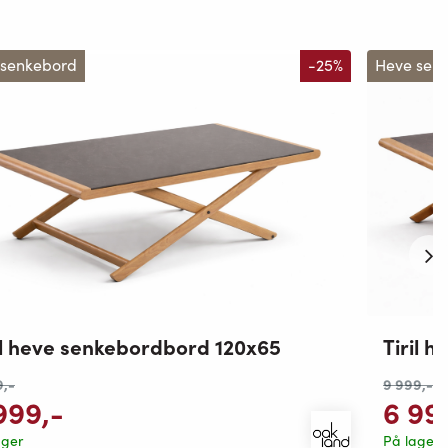
 senkebord
-25%
Heve sen
il heve senkebordbord 120x65
Tiril 
9
,-
9 999
,-
999
,-
6 99
ager
På lager