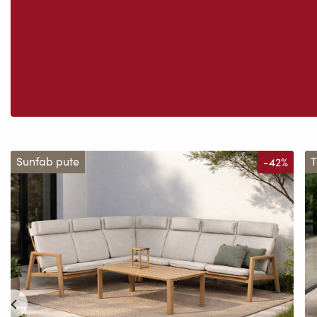
Sunfab pute
-42%
T