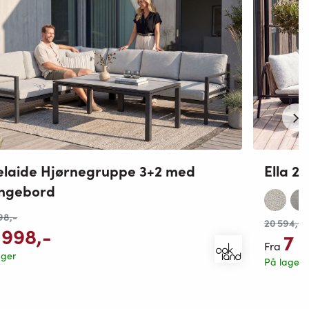
laide Hjørnegruppe 3+2 med
Ella 2
ungebord
98
,-
20 594
,-
 998
,-
7 
Fra
ager
På lager