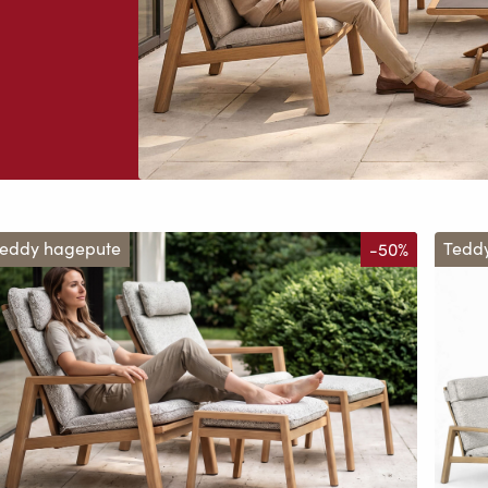
eddy hagepute
-50%
Tedd