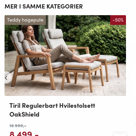
MER I SAMME KATEGORIER
Teddy hagepute
-50%
Tiril Regulerbart Hvilestolsett
OakShield
16 999
,-
8 499
,-