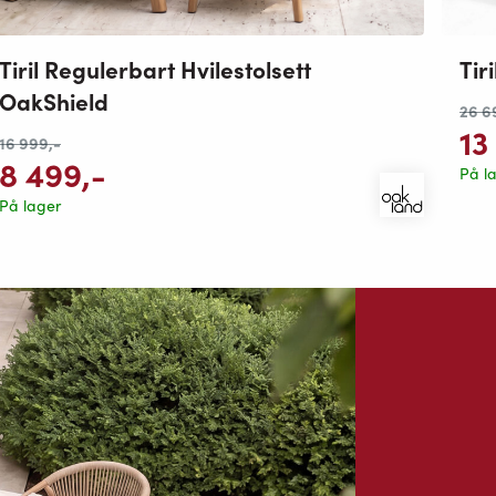
Tiril Regulerbart Hvilestolsett
Tir
OakShield
26 6
13
16 999
,-
8 499
,-
På l
På lager