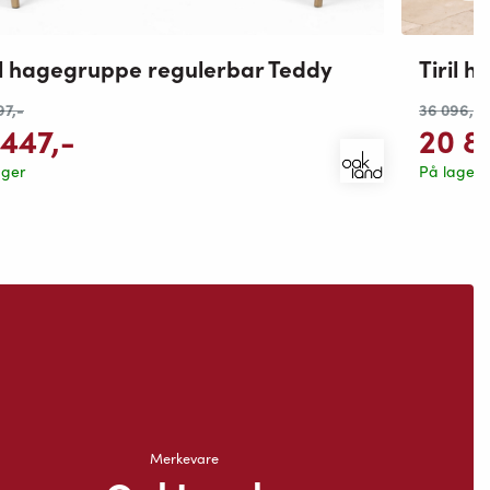
il hagegruppe regulerbar Teddy
Tiril 
97
,-
36 096
,-
 447
,-
20 8
ager
På lager
Merkevare