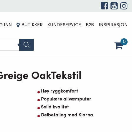
DETTE PRODUKTET ER FOR TIDEN UTSOLGT OG UTILGJENGELIG.
G INN
BUTIKKER
KUNDESERVICE
B2B
INSPIRASJON
0
 Greige OakTekstil
Høy ryggkomfort
Populære allværsputer
Solid kvalitet
Delbetaling med Klarna