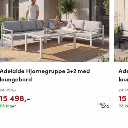
Adelaide Hjørnegruppe 3+2 med
Ade
loungebord
lo
24 998
,-
24 9
15 498
,-
15
På lager
På l